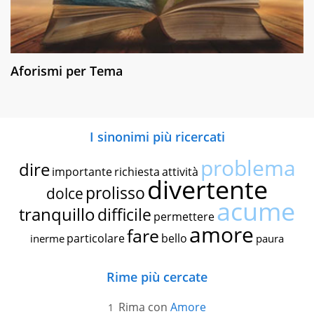
Aforismi per Tema
I sinonimi più ricercati
problema
dire
importante
richiesta
attività
divertente
prolisso
dolce
acume
tranquillo
difficile
permettere
amore
fare
particolare
bello
inerme
paura
Rime più cercate
Rima con
Amore