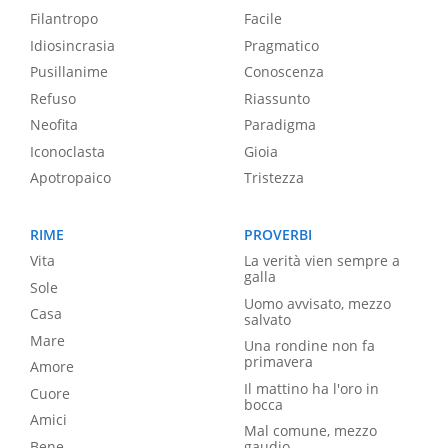
Filantropo
Facile
Idiosincrasia
Pragmatico
Pusillanime
Conoscenza
Refuso
Riassunto
Neofita
Paradigma
Iconoclasta
Gioia
Apotropaico
Tristezza
RIME
PROVERBI
Vita
La verità vien sempre a
galla
Sole
Uomo avvisato, mezzo
Casa
salvato
Mare
Una rondine non fa
primavera
Amore
Il mattino ha l'oro in
Cuore
bocca
Amici
Mal comune, mezzo
Bene
gaudio