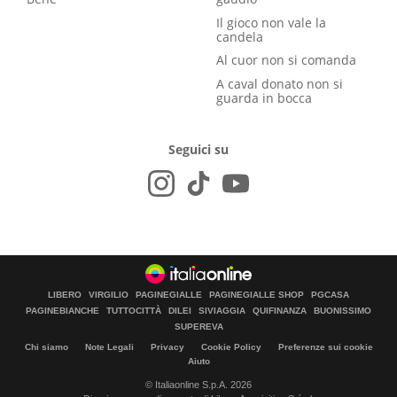
Il gioco non vale la
candela
Al cuor non si comanda
A caval donato non si
guarda in bocca
Seguici su
LIBERO
VIRGILIO
PAGINEGIALLE
PAGINEGIALLE SHOP
PGCASA
PAGINEBIANCHE
TUTTOCITTÀ
DILEI
SIVIAGGIA
QUIFINANZA
BUONISSIMO
SUPEREVA
Chi siamo
Note Legali
Privacy
Cookie Policy
Preferenze sui cookie
Aiuto
© Italiaonline S.p.A. 2026