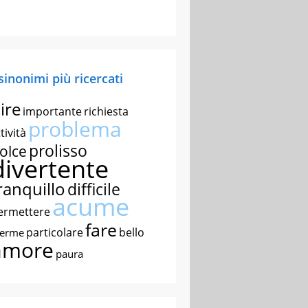
 sinonimi più ricercati
ire
importante
richiesta
problema
tività
prolisso
olce
divertente
ranquillo
difficile
acume
ermettere
fare
particolare
bello
nerme
amore
paura