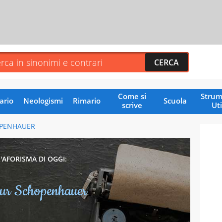
Come si
Strum
ario
Neologismi
Rimario
Scuola
scrive
Uti
PENHAUER
L'AFORISMA DI OGGI:
ur Schopenhauer