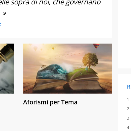
stelle sopra di noi, che governano
 »
e
R
Aforismi per Tema