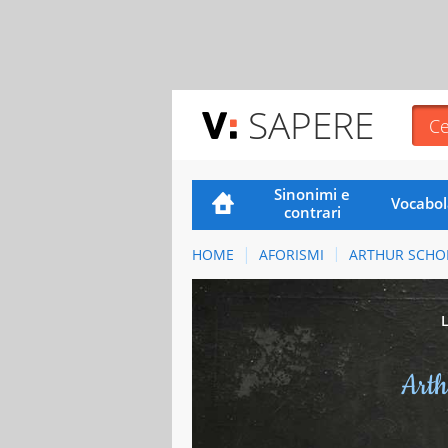
SAPERE
Sinonimi e
Vocabol
contrari
HOME
AFORISMI
ARTHUR SCHO
Arth