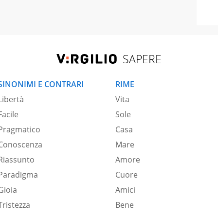
SAPERE
SINONIMI E CONTRARI
RIME
Libertà
Vita
Facile
Sole
Pragmatico
Casa
Conoscenza
Mare
Riassunto
Amore
Paradigma
Cuore
Gioia
Amici
Tristezza
Bene