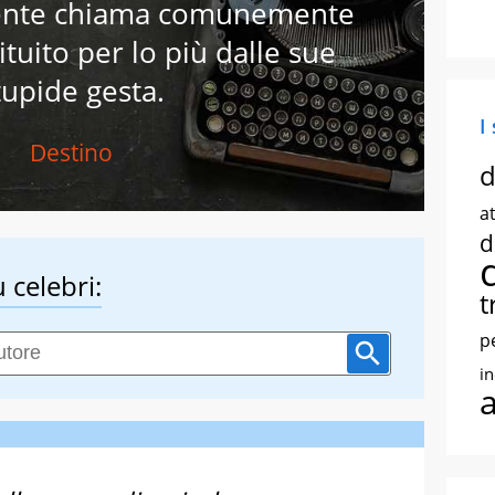
gente chiama comunemente
ituito per lo più dalle sue
tupide gesta.
I
Destino
d
at
d
 celebri:
t
p
i