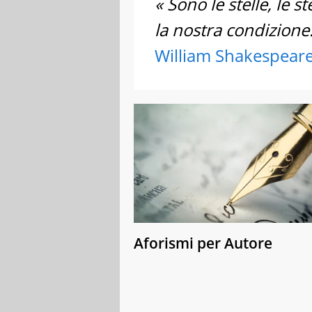
« Sono le stelle, le 
la nostra condizione.
William Shakespear
Aforismi per Autore