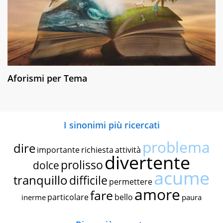
Aforismi per Tema
I sinonimi più ricercati
problema
dire
importante
richiesta
attività
divertente
prolisso
dolce
acume
tranquillo
difficile
permettere
amore
fare
particolare
bello
inerme
paura