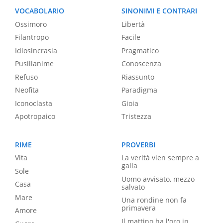
VOCABOLARIO
SINONIMI E CONTRARI
Ossimoro
Libertà
Filantropo
Facile
Idiosincrasia
Pragmatico
Pusillanime
Conoscenza
Refuso
Riassunto
Neofita
Paradigma
Iconoclasta
Gioia
Apotropaico
Tristezza
RIME
PROVERBI
Vita
La verità vien sempre a
galla
Sole
Uomo avvisato, mezzo
Casa
salvato
Mare
Una rondine non fa
primavera
Amore
Il mattino ha l'oro in