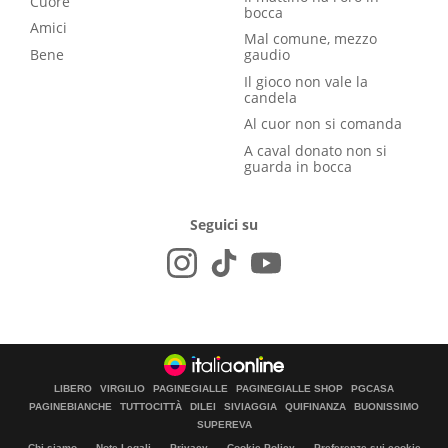
Cuore
bocca
Amici
Mal comune, mezzo
Bene
gaudio
Il gioco non vale la
candela
Al cuor non si comanda
A caval donato non si
guarda in bocca
Seguici su
LIBERO
VIRGILIO
PAGINEGIALLE
PAGINEGIALLE SHOP
PGCASA
PAGINEBIANCHE
TUTTOCITTÀ
DILEI
SIVIAGGIA
QUIFINANZA
BUONISSIMO
SUPEREVA
Chi siamo
Note Legali
Privacy
Cookie Policy
Preferenze sui cookie