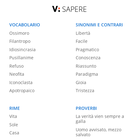
SAPERE
VOCABOLARIO
SINONIMI E CONTRARI
Ossimoro
Libertà
Filantropo
Facile
Idiosincrasia
Pragmatico
Pusillanime
Conoscenza
Refuso
Riassunto
Neofita
Paradigma
Iconoclasta
Gioia
Apotropaico
Tristezza
RIME
PROVERBI
Vita
La verità vien sempre a
galla
Sole
Uomo avvisato, mezzo
Casa
salvato