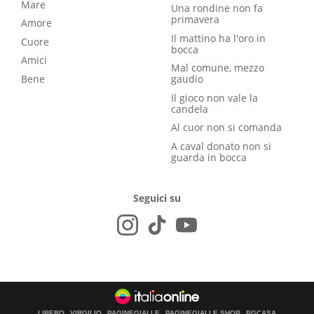
Mare
Una rondine non fa
primavera
Amore
Il mattino ha l'oro in
Cuore
bocca
Amici
Mal comune, mezzo
Bene
gaudio
Il gioco non vale la
candela
Al cuor non si comanda
A caval donato non si
guarda in bocca
Seguici su
LIBERO
VIRGILIO
PAGINEGIALLE
PAGINEGIALLE SHOP
PGCASA