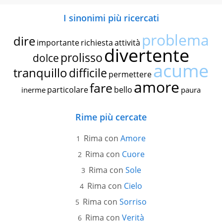
I sinonimi più ricercati
problema
dire
importante
richiesta
attività
divertente
prolisso
dolce
acume
tranquillo
difficile
permettere
amore
fare
particolare
bello
inerme
paura
Rime più cercate
Rima con
Amore
Rima con
Cuore
Rima con
Sole
Rima con
Cielo
Rima con
Sorriso
Rima con
Verità