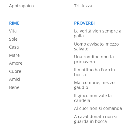
Apotropaico
Tristezza
RIME
PROVERBI
Vita
La verità vien sempre a
galla
Sole
Uomo avvisato, mezzo
Casa
salvato
Mare
Una rondine non fa
primavera
Amore
Il mattino ha l'oro in
Cuore
bocca
Amici
Mal comune, mezzo
Bene
gaudio
Il gioco non vale la
candela
Al cuor non si comanda
A caval donato non si
guarda in bocca