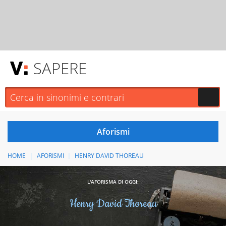
SAPERE
HOME
AFORISMI
HENRY DAVID THOREAU
L'AFORISMA DI OGGI:
Henry David Thoreau