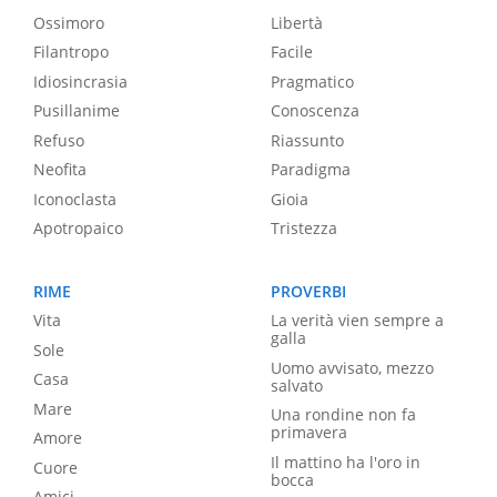
Ossimoro
Libertà
Filantropo
Facile
Idiosincrasia
Pragmatico
Pusillanime
Conoscenza
Refuso
Riassunto
Neofita
Paradigma
Iconoclasta
Gioia
Apotropaico
Tristezza
RIME
PROVERBI
Vita
La verità vien sempre a
galla
Sole
Uomo avvisato, mezzo
Casa
salvato
Mare
Una rondine non fa
primavera
Amore
Il mattino ha l'oro in
Cuore
bocca
Amici