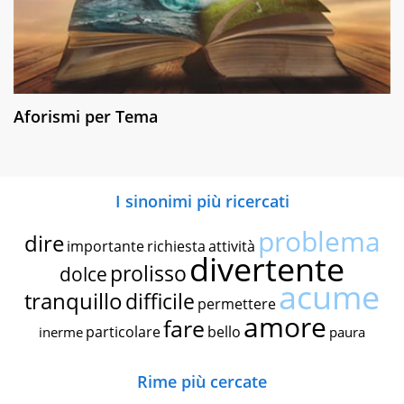
Aforismi per Tema
I sinonimi più ricercati
problema
dire
importante
richiesta
attività
divertente
prolisso
dolce
acume
tranquillo
difficile
permettere
amore
fare
particolare
bello
inerme
paura
Rime più cercate