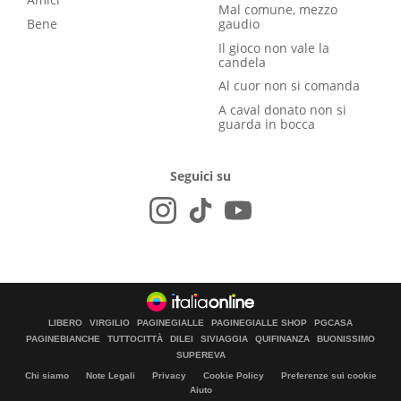
Mal comune, mezzo
Bene
gaudio
Il gioco non vale la
candela
Al cuor non si comanda
A caval donato non si
guarda in bocca
Seguici su
LIBERO
VIRGILIO
PAGINEGIALLE
PAGINEGIALLE SHOP
PGCASA
PAGINEBIANCHE
TUTTOCITTÀ
DILEI
SIVIAGGIA
QUIFINANZA
BUONISSIMO
SUPEREVA
Chi siamo
Note Legali
Privacy
Cookie Policy
Preferenze sui cookie
Aiuto