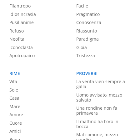
Filantropo
Facile
Idiosincrasia
Pragmatico
Pusillanime
Conoscenza
Refuso
Riassunto
Neofita
Paradigma
Iconoclasta
Gioia
Apotropaico
Tristezza
RIME
PROVERBI
Vita
La verità vien sempre a
galla
Sole
Uomo avvisato, mezzo
Casa
salvato
Mare
Una rondine non fa
primavera
Amore
Il mattino ha l'oro in
Cuore
bocca
Amici
Mal comune, mezzo
Bene
gaudio