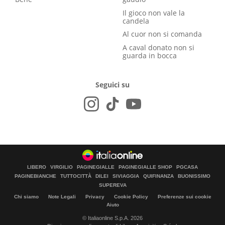
Il gioco non vale la
candela
Al cuor non si comanda
A caval donato non si
guarda in bocca
Seguici su
LIBERO
VIRGILIO
PAGINEGIALLE
PAGINEGIALLE SHOP
PGCASA
PAGINEBIANCHE
TUTTOCITTÀ
DILEI
SIVIAGGIA
QUIFINANZA
BUONISSIMO
SUPEREVA
Chi siamo
Note Legali
Privacy
Cookie Policy
Preferenze sui cookie
Aiuto
© Italiaonline S.p.A. 2026