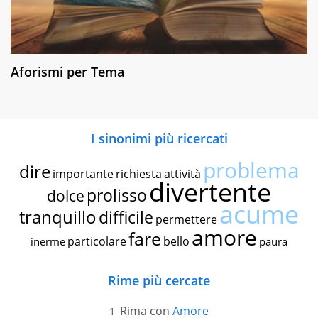
Aforismi per Tema
I sinonimi più ricercati
problema
dire
importante
richiesta
attività
divertente
prolisso
dolce
acume
tranquillo
difficile
permettere
amore
fare
particolare
bello
inerme
paura
Rime più cercate
Rima con
Amore