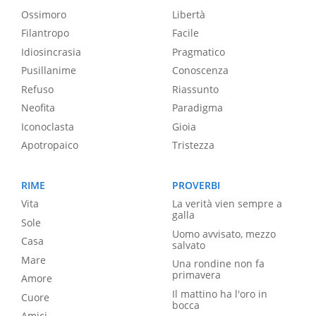
Ossimoro
Libertà
Filantropo
Facile
Idiosincrasia
Pragmatico
Pusillanime
Conoscenza
Refuso
Riassunto
Neofita
Paradigma
Iconoclasta
Gioia
Apotropaico
Tristezza
RIME
PROVERBI
Vita
La verità vien sempre a
galla
Sole
Uomo avvisato, mezzo
Casa
salvato
Mare
Una rondine non fa
primavera
Amore
Il mattino ha l'oro in
Cuore
bocca
Amici