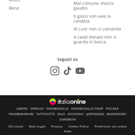
Mal comune, mezzo
Bene
gaudio
Il gioco non vale la
candela
Al cuor non si comanda
A caval donato non si
guarda in bocca
Seguici su
LIBERO
VIRGILIO
PAGINEGIALLE
PAGINEGIALLE SHOP
PGCASA
PAGINEBIANCHE
TUTTOCITTÀ
DILEI
SIVIAGGIA
QUIFINANZA
BUONISSIMO
SUPEREVA
Chi siamo
Note Legali
Privacy
Cookie Policy
Preferenze sui cookie
Aiuto