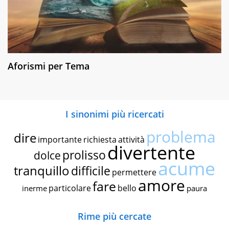
Aforismi per Tema
I sinonimi più ricercati
problema
dire
importante
richiesta
attività
divertente
prolisso
dolce
acume
tranquillo
difficile
permettere
amore
fare
particolare
bello
inerme
paura
Rime più cercate