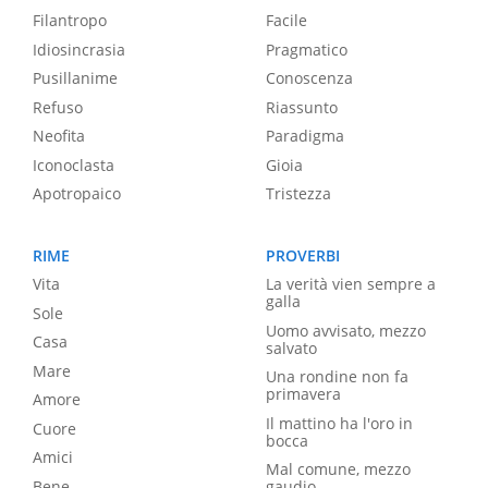
Filantropo
Facile
Idiosincrasia
Pragmatico
Pusillanime
Conoscenza
Refuso
Riassunto
Neofita
Paradigma
Iconoclasta
Gioia
Apotropaico
Tristezza
RIME
PROVERBI
Vita
La verità vien sempre a
galla
Sole
Uomo avvisato, mezzo
Casa
salvato
Mare
Una rondine non fa
primavera
Amore
Il mattino ha l'oro in
Cuore
bocca
Amici
Mal comune, mezzo
Bene
gaudio