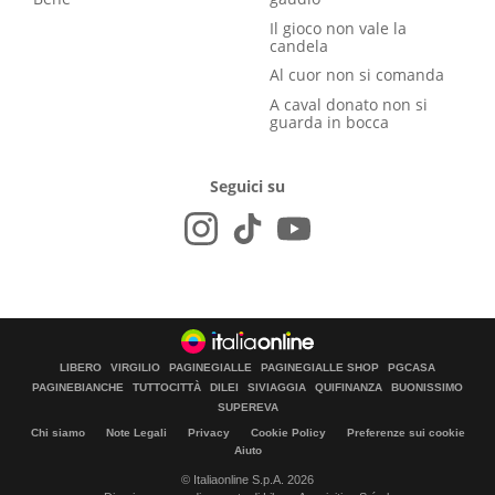
Il gioco non vale la
candela
Al cuor non si comanda
A caval donato non si
guarda in bocca
Seguici su
LIBERO
VIRGILIO
PAGINEGIALLE
PAGINEGIALLE SHOP
PGCASA
PAGINEBIANCHE
TUTTOCITTÀ
DILEI
SIVIAGGIA
QUIFINANZA
BUONISSIMO
SUPEREVA
Chi siamo
Note Legali
Privacy
Cookie Policy
Preferenze sui cookie
Aiuto
© Italiaonline S.p.A. 2026