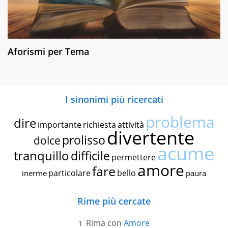
Aforismi per Tema
I sinonimi più ricercati
problema
dire
importante
richiesta
attività
divertente
prolisso
dolce
acume
tranquillo
difficile
permettere
amore
fare
particolare
bello
inerme
paura
Rime più cercate
Rima con
Amore