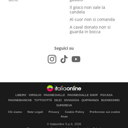
Il gioco non vale la
candela
Al cuor non si comanda
A caval donato non si
guarda in bocca
Seguici su
LIBERO
VIRGILIO
PAGINEGIALLE
PAGINEGIALLE SHOP
PGCASA
PAGINEBIANCHE
TUTTOCITTÀ
DILEI
SIVIAGGIA
QUIFINANZA
BUONISSIMO
SUPEREVA
Chi siamo
Note Legali
Privacy
Cookie Policy
Preferenze sui cookie
Aiuto
© Italiaonline S.p.A. 2026