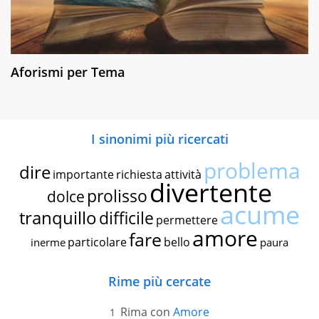
Aforismi per Tema
I sinonimi più ricercati
problema
dire
importante
richiesta
attività
divertente
prolisso
dolce
acume
tranquillo
difficile
permettere
amore
fare
particolare
bello
inerme
paura
Rime più cercate
Rima con
Amore