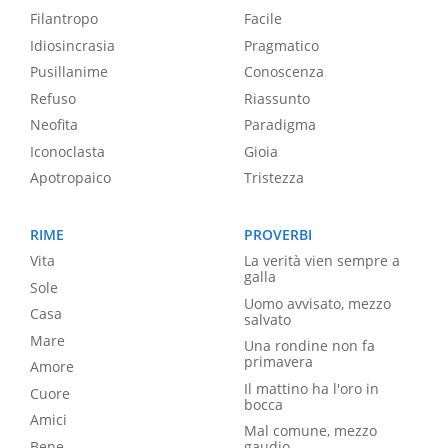
Filantropo
Facile
Idiosincrasia
Pragmatico
Pusillanime
Conoscenza
Refuso
Riassunto
Neofita
Paradigma
Iconoclasta
Gioia
Apotropaico
Tristezza
RIME
PROVERBI
Vita
La verità vien sempre a
galla
Sole
Uomo avvisato, mezzo
Casa
salvato
Mare
Una rondine non fa
primavera
Amore
Il mattino ha l'oro in
Cuore
bocca
Amici
Mal comune, mezzo
Bene
gaudio