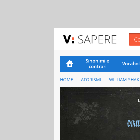
SAPERE
Sinonimi e
Vocabol
contrari
HOME
AFORISMI
WILLIAM SHAK
Wil