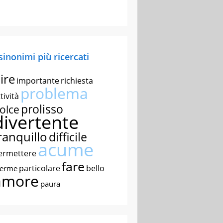
 sinonimi più ricercati
ire
importante
richiesta
problema
tività
prolisso
olce
divertente
ranquillo
difficile
acume
ermettere
fare
particolare
bello
nerme
amore
paura