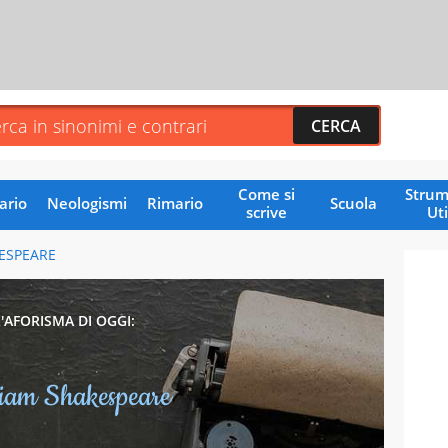
Come si
Strum
ario
Neologismi
Rimario
Scuola
scrive
Uti
ESPEARE
L'AFORISMA DI OGGI:
liam Shakespeare