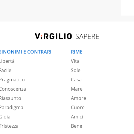
SAPERE
SINONIMI E CONTRARI
RIME
Libertà
Vita
Facile
Sole
Pragmatico
Casa
Conoscenza
Mare
Riassunto
Amore
Paradigma
Cuore
Gioia
Amici
Tristezza
Bene