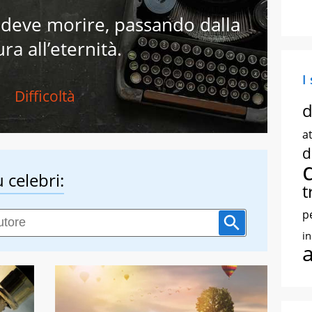
e deve morire, passando dalla
ra all’eternità.
I
Difficoltà
d
at
d
 celebri:
t
p
i