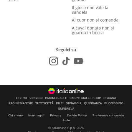
Il gioco non vale la
candela
Al cuor non si comanda
A caval donato non si
guarda in bocca
Seguici su
LIBERO
VIRGILIO
PAGINEGIALLE
PAGINEGIALLE SHOP
PGCASA
PAGINEBIANCHE
TUTTOCITTÀ
DILEI
SIVIAGGIA
QUIFINANZA
BUONISSIMO
SUPEREVA
Chi siamo
Note Legali
Privacy
Cookie Policy
Preferenze sui cookie
Aiuto
© Italiaonline S.p.A. 2026