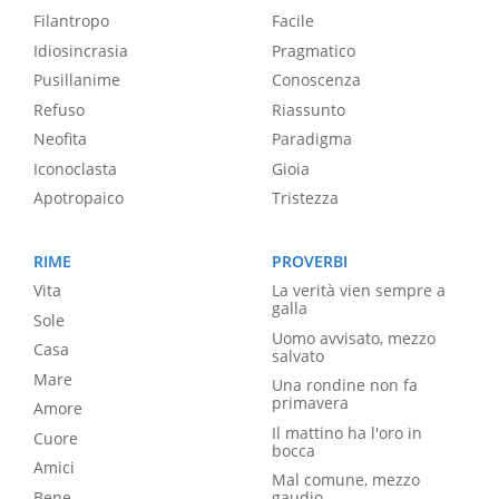
Filantropo
Facile
Idiosincrasia
Pragmatico
Pusillanime
Conoscenza
Refuso
Riassunto
Neofita
Paradigma
Iconoclasta
Gioia
Apotropaico
Tristezza
RIME
PROVERBI
Vita
La verità vien sempre a
galla
Sole
Uomo avvisato, mezzo
Casa
salvato
Mare
Una rondine non fa
primavera
Amore
Il mattino ha l'oro in
Cuore
bocca
Amici
Mal comune, mezzo
Bene
gaudio