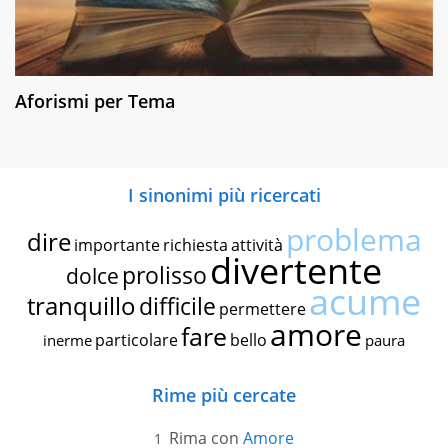
Aforismi per Tema
I sinonimi più ricercati
problema
dire
importante
richiesta
attività
divertente
prolisso
dolce
acume
tranquillo
difficile
permettere
amore
fare
particolare
bello
inerme
paura
Rime più cercate
Rima con
Amore