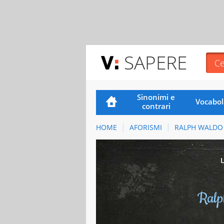
SAPERE
Sinonimi e
Vocabol
contrari
HOME
AFORISMI
RALPH WALDO
Ralp