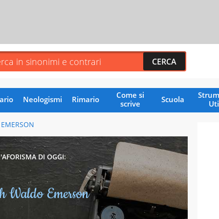
Come si
Strum
ario
Neologismi
Rimario
Scuola
scrive
Uti
 EMERSON
L'AFORISMA DI OGGI:
h Waldo Emerson