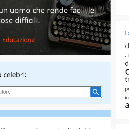
un uomo che rende facili le
ose difficili.
I
Educazione
d
at
d
 celebri:
t
p
i