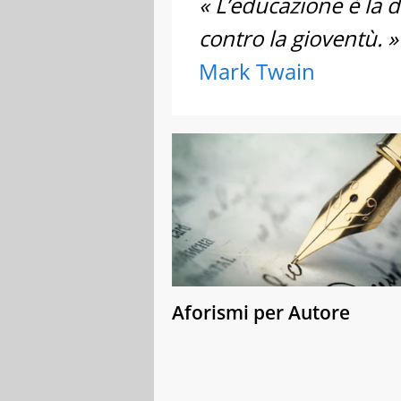
« L’educazione è la d
contro la gioventù. »
Mark Twain
Aforismi per Autore