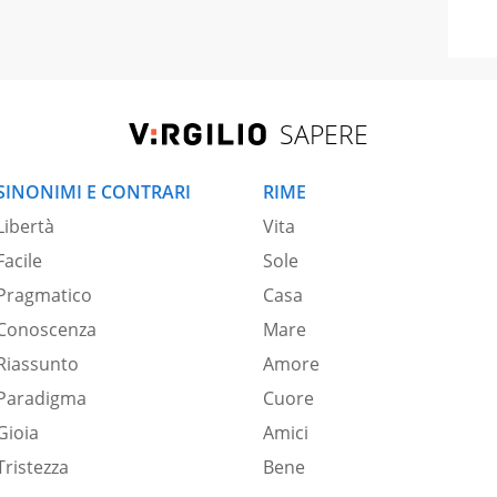
SAPERE
SINONIMI E CONTRARI
RIME
Libertà
Vita
Facile
Sole
Pragmatico
Casa
Conoscenza
Mare
Riassunto
Amore
Paradigma
Cuore
Gioia
Amici
Tristezza
Bene