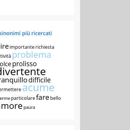
 sinonimi più ricercati
ire
importante
richiesta
problema
tività
prolisso
olce
divertente
ranquillo
difficile
acume
ermettere
fare
particolare
bello
nerme
amore
paura