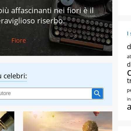
ù affascinanti nei fiori è il
raviglioso riserbo.
I
Fiore
d
at
d
 celebri:
t
p
i