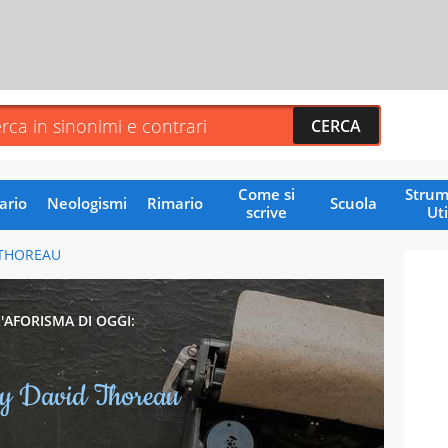
Come si
Strum
ario
Neologismi
Rimario
Scuola
scrive
Uti
 THOREAU
L'AFORISMA DI OGGI:
y David Thoreau