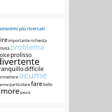
 sinonimi più ricercati
ire
importante
richiesta
problema
tività
prolisso
olce
divertente
ranquillo
difficile
acume
ermettere
fare
particolare
bello
nerme
amore
paura