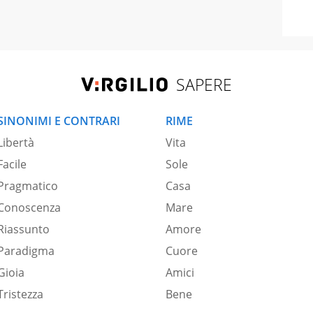
SAPERE
SINONIMI E CONTRARI
RIME
Libertà
Vita
Facile
Sole
Pragmatico
Casa
Conoscenza
Mare
Riassunto
Amore
Paradigma
Cuore
Gioia
Amici
Tristezza
Bene