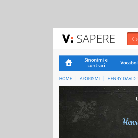
SAPERE
Sinonimi e
Vocabol
contrari
HOME
AFORISMI
HENRY DAVID
Henr