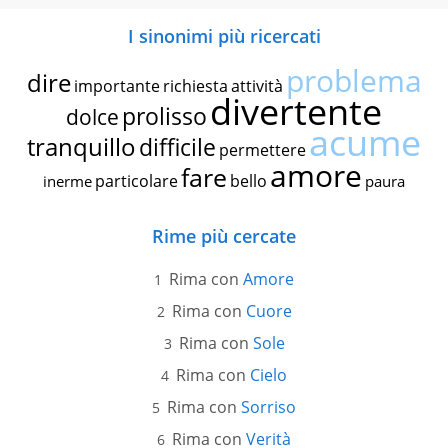
I sinonimi più ricercati
problema
dire
importante
richiesta
attività
divertente
prolisso
dolce
acume
tranquillo
difficile
permettere
amore
fare
particolare
bello
inerme
paura
Rime più cercate
Rima con
Amore
Rima con
Cuore
Rima con
Sole
Rima con
Cielo
Rima con
Sorriso
Rima con
Verità