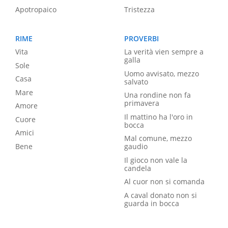
Apotropaico
Tristezza
RIME
PROVERBI
Vita
La verità vien sempre a
galla
Sole
Uomo avvisato, mezzo
Casa
salvato
Mare
Una rondine non fa
primavera
Amore
Il mattino ha l'oro in
Cuore
bocca
Amici
Mal comune, mezzo
Bene
gaudio
Il gioco non vale la
candela
Al cuor non si comanda
A caval donato non si
guarda in bocca