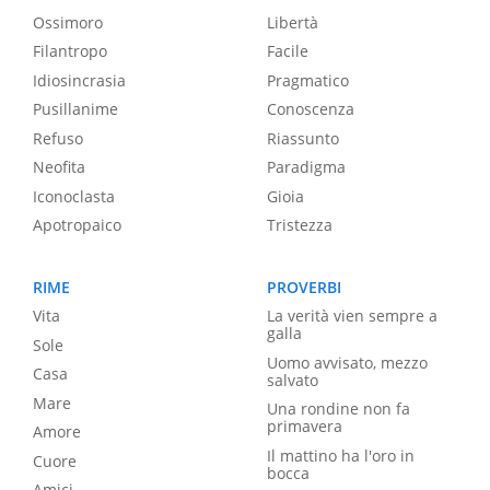
Ossimoro
Libertà
Filantropo
Facile
Idiosincrasia
Pragmatico
Pusillanime
Conoscenza
Refuso
Riassunto
Neofita
Paradigma
Iconoclasta
Gioia
Apotropaico
Tristezza
RIME
PROVERBI
Vita
La verità vien sempre a
galla
Sole
Uomo avvisato, mezzo
Casa
salvato
Mare
Una rondine non fa
primavera
Amore
Il mattino ha l'oro in
Cuore
bocca
Amici