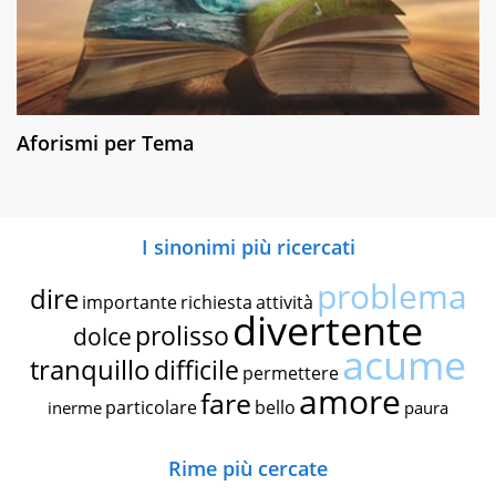
Aforismi per Tema
I sinonimi più ricercati
problema
dire
importante
richiesta
attività
divertente
prolisso
dolce
acume
tranquillo
difficile
permettere
amore
fare
particolare
bello
inerme
paura
Rime più cercate