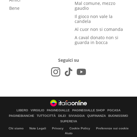
Mal comune, mezzo
Bene
gaudio
Il gioco non vale la
candela
Al cuor non si comanda
A caval donato non si
guarda in bocca
Seguici su
LIBERO
VIRGILIO
PAGINEGIALLE
PAGINEGIALLE SHOP
PGCASA
PAGINEBIANCHE
TUTTOCITTÀ
DILEI
SIVIAGGIA
QUIFINANZA
BUONISSIMO
SUPEREVA
Chi siamo
Note Legali
Privacy
Cookie Policy
Preferenze sui cookie
Aiuto