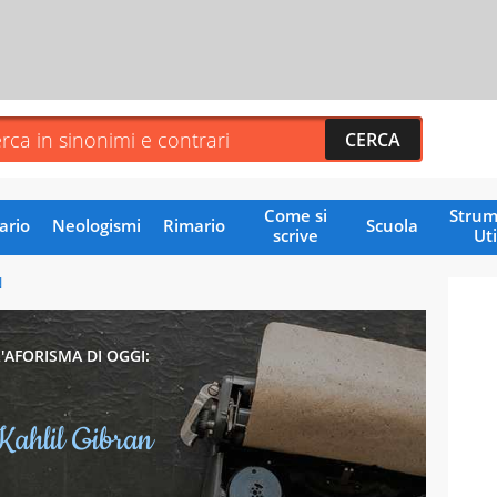
Come si
Strum
ario
Neologismi
Rimario
Scuola
scrive
Uti
N
L'AFORISMA DI OGGI:
Kahlil Gibran