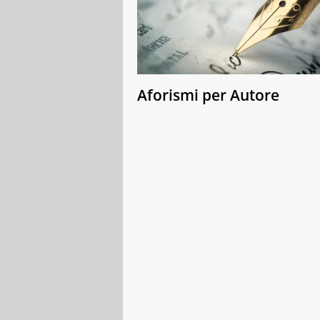
Aforismi per Autore