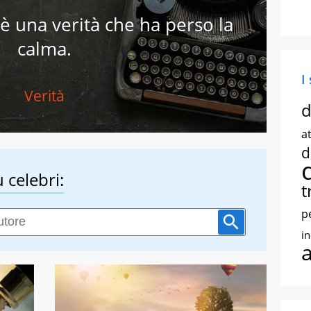
è una verità che ha perso la
calma.
I
Verità
d
at
d
 celebri:
t
p
i