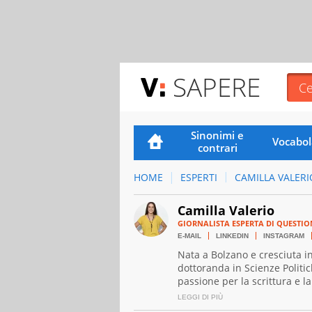
SAPERE
Sinonimi e
Vocabol
contrari
HOME
ESPERTI
CAMILLA VALERI
Camilla Valerio
GIORNALISTA ESPERTA DI QUESTIO
E-MAIL
LINKEDIN
INSTAGRAM
Nata a Bolzano e cresciuta in
dottoranda in Scienze Politi
passione per la scrittura e l
questioni sociali e sport per 