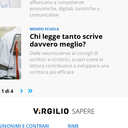
affiancano a competenze
economiche, digitali, turistiche o
comunicative
MONDO SCUOLA
Chi legge tanto scrive
davvero meglio?
Dalle neuroscienze ai consigli di
scrittori e scrittrici, scopri come la
lettura contribuisce a sviluppare una
scrittura più efficace
›
»
1 di 4
SAPERE
SINONIMI E CONTRARI
RIME