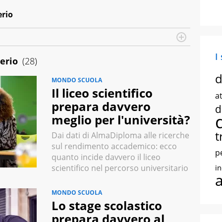
erio
I
erio
(28)
d
MONDO SCUOLA
Il liceo scientifico
at
prepara davvero
d
meglio per l'università?
t
Dai dati di AlmaDiploma alle ricerche
sul rendimento accademico: ecco
p
quanto incide davvero il liceo
i
scientifico nel percorso universitario
MONDO SCUOLA
Lo stage scolastico
prepara davvero al