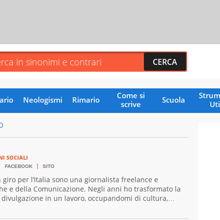
Come si
Strum
ario
Neologismi
Rimario
Scuola
scrive
Uti
O
NI SOCIALI
FACEBOOK
SITO
 giro per l’Italia sono una giornalista freelance e
che e della Comunicazione. Negli anni ho trasformato la
a divulgazione in un lavoro, occupandomi di cultura,
diverse testate online.