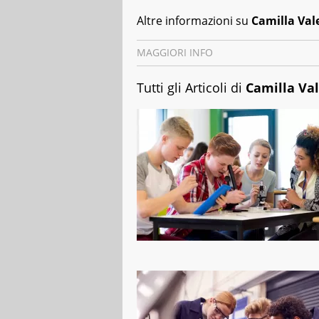
Altre informazioni su
Camilla Val
MAGGIORI INFO
Data di nascita
: 22/12/1993
Tutti gli Articoli di
Camilla Val
Luogo di nascita
: Bolzano