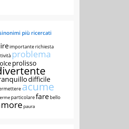
 sinonimi più ricercati
ire
importante
richiesta
problema
tività
prolisso
olce
divertente
ranquillo
difficile
acume
ermettere
fare
particolare
bello
nerme
amore
paura