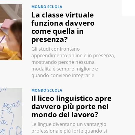
MONDO SCUOLA
La classe virtuale
funziona davvero
come quella in
presenza?
Gli studi confrontano
apprendimento online e in presenza,
mostrando perché nessuna
modalità è sempre migliore e
quando conviene integrarle
MONDO SCUOLA
Il liceo linguistico apre
davvero più porte nel
mondo del lavoro?
Le lingue diventano un vantaggio
professionale più forte quando si