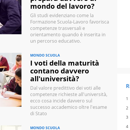
mondo del lavoro?
Gli studi evidenziano come la
Formazione Scuola-Lavoro favorisca
competenze trasversali e
orientamento quando è inserita in
un percorso educativo.
MONDO SCUOLA
I voti della maturità
contano davvero
all'università?
R
Dal valore predittivo dei voti alle
competenze richieste all'università,
ecco cosa incide davvero sul
successo accademico oltre l'esame
di Stato
MONDO SCUOLA