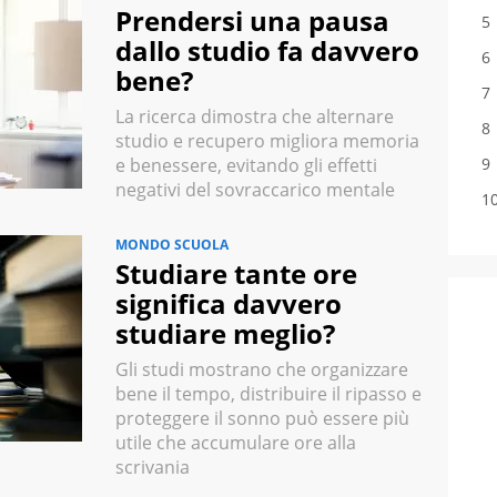
Prendersi una pausa
dallo studio fa davvero
bene?
La ricerca dimostra che alternare
studio e recupero migliora memoria
e benessere, evitando gli effetti
negativi del sovraccarico mentale
MONDO SCUOLA
Studiare tante ore
significa davvero
studiare meglio?
Gli studi mostrano che organizzare
bene il tempo, distribuire il ripasso e
proteggere il sonno può essere più
utile che accumulare ore alla
scrivania