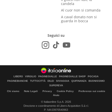
candela
Al cuor non si comanda
A caval donato non si
guarda in bocca
Seguici su
LIBERO
VIRGILIO
PAGINEGIALLE
PAGINEGIALLE SHOP
PGCASA
PAGINEBIANCHE
TUTTOCITTÀ
DILEI
SIVIAGGIA
QUIFINANZA
BUONISSIMO
SUPEREVA
Chi siamo
Note Legali
Privacy
Cookie Policy
Preferenze sui cookie
Aiuto
© Italiaonline S.p.A. 2026
Direzione e coordinamento di Libero Acquisition S.á r.l.
P. IVA 03970540963