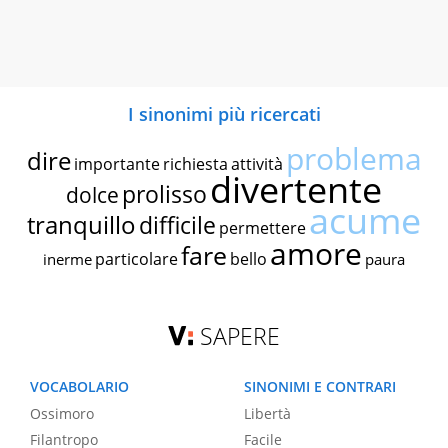
I sinonimi più ricercati
problema
dire
importante
richiesta
attività
divertente
prolisso
dolce
acume
tranquillo
difficile
permettere
amore
fare
particolare
bello
inerme
paura
SAPERE
VOCABOLARIO
SINONIMI E CONTRARI
Ossimoro
Libertà
Filantropo
Facile