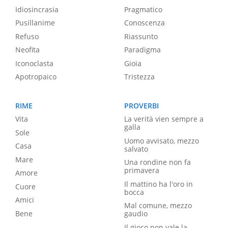
Idiosincrasia
Pragmatico
Pusillanime
Conoscenza
Refuso
Riassunto
Neofita
Paradigma
Iconoclasta
Gioia
Apotropaico
Tristezza
RIME
PROVERBI
Vita
La verità vien sempre a
galla
Sole
Uomo avvisato, mezzo
Casa
salvato
Mare
Una rondine non fa
primavera
Amore
Il mattino ha l'oro in
Cuore
bocca
Amici
Mal comune, mezzo
Bene
gaudio
Il gioco non vale la