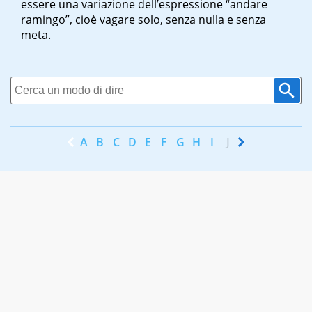
essere una variazione dell’espressione “andare
ramingo”, cioè vagare solo, senza nulla e senza
meta.
A
B
C
D
E
F
G
H
I
J
K
L
M
N