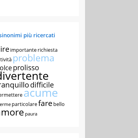
 sinonimi più ricercati
ire
importante
richiesta
problema
tività
prolisso
olce
divertente
ranquillo
difficile
acume
ermettere
fare
particolare
bello
nerme
amore
paura