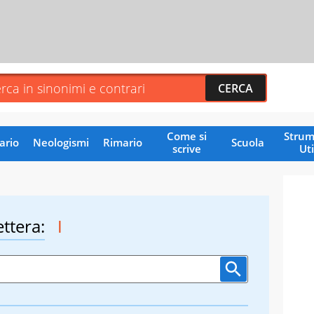
Come si
Strum
ario
Neologismi
Rimario
Scuola
scrive
Uti
ettera:
I