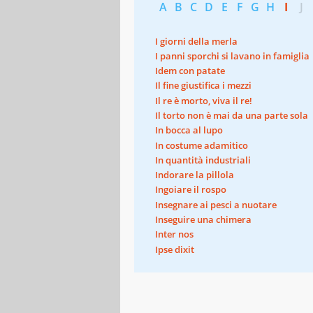
A
B
C
D
E
F
G
H
I
J
I giorni della merla
I panni sporchi si lavano in famiglia
Idem con patate
Il fine giustifica i mezzi
Il re è morto, viva il re!
Il torto non è mai da una parte sola
In bocca al lupo
In costume adamitico
In quantità industriali
Indorare la pillola
Ingoiare il rospo
Insegnare ai pesci a nuotare
Inseguire una chimera
Inter nos
Ipse dixit