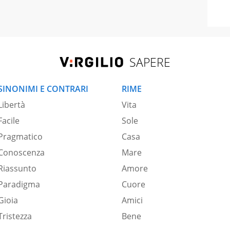
SAPERE
SINONIMI E CONTRARI
RIME
Libertà
Vita
Facile
Sole
Pragmatico
Casa
Conoscenza
Mare
Riassunto
Amore
Paradigma
Cuore
Gioia
Amici
Tristezza
Bene