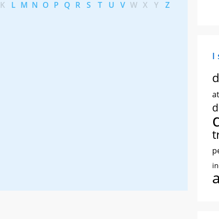
K
L
M
N
O
P
Q
R
S
T
U
V
W
X
Y
Z
I
d
at
d
t
p
i