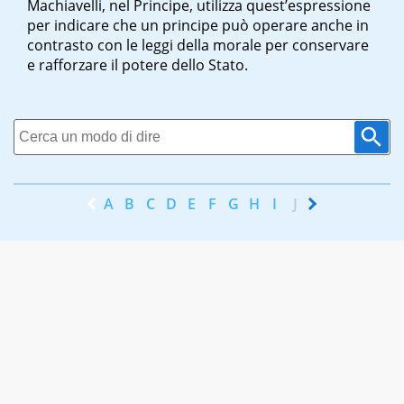
Machiavelli, nel Principe, utilizza quest’espressione
per indicare che un principe può operare anche in
contrasto con le leggi della morale per conservare
e rafforzare il potere dello Stato.
A
B
C
D
E
F
G
H
I
J
K
L
M
N