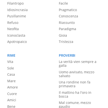
Filantropo
Facile
Idiosincrasia
Pragmatico
Pusillanime
Conoscenza
Refuso
Riassunto
Neofita
Paradigma
Iconoclasta
Gioia
Apotropaico
Tristezza
RIME
PROVERBI
Vita
La verità vien sempre a
galla
Sole
Uomo avvisato, mezzo
Casa
salvato
Mare
Una rondine non fa
primavera
Amore
Il mattino ha l'oro in
Cuore
bocca
Amici
Mal comune, mezzo
Bene
gaudio