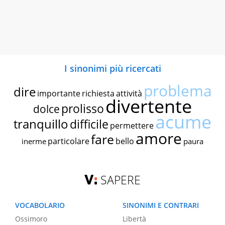
I sinonimi più ricercati
problema
dire
importante
richiesta
attività
divertente
prolisso
dolce
acume
tranquillo
difficile
permettere
amore
fare
particolare
bello
inerme
paura
SAPERE
VOCABOLARIO
SINONIMI E CONTRARI
Ossimoro
Libertà