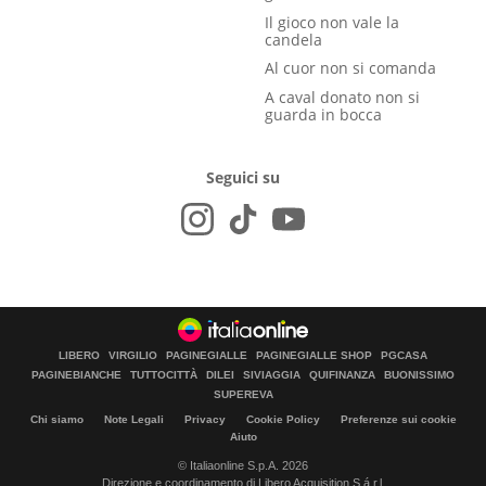
Il gioco non vale la
candela
Al cuor non si comanda
A caval donato non si
guarda in bocca
Seguici su
LIBERO
VIRGILIO
PAGINEGIALLE
PAGINEGIALLE SHOP
PGCASA
PAGINEBIANCHE
TUTTOCITTÀ
DILEI
SIVIAGGIA
QUIFINANZA
BUONISSIMO
SUPEREVA
Chi siamo
Note Legali
Privacy
Cookie Policy
Preferenze sui cookie
Aiuto
© Italiaonline S.p.A. 2026
Direzione e coordinamento di Libero Acquisition S.á r.l.