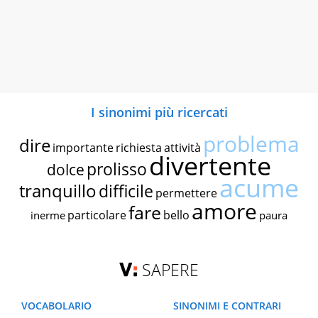
I sinonimi più ricercati
problema
dire
importante
richiesta
attività
divertente
prolisso
dolce
acume
tranquillo
difficile
permettere
amore
fare
particolare
bello
inerme
paura
SAPERE
VOCABOLARIO
SINONIMI E CONTRARI