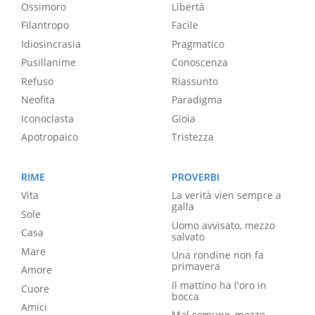
Ossimoro
Libertà
Filantropo
Facile
Idiosincrasia
Pragmatico
Pusillanime
Conoscenza
Refuso
Riassunto
Neofita
Paradigma
Iconoclasta
Gioia
Apotropaico
Tristezza
RIME
PROVERBI
Vita
La verità vien sempre a
galla
Sole
Uomo avvisato, mezzo
Casa
salvato
Mare
Una rondine non fa
primavera
Amore
Il mattino ha l'oro in
Cuore
bocca
Amici
Mal comune, mezzo