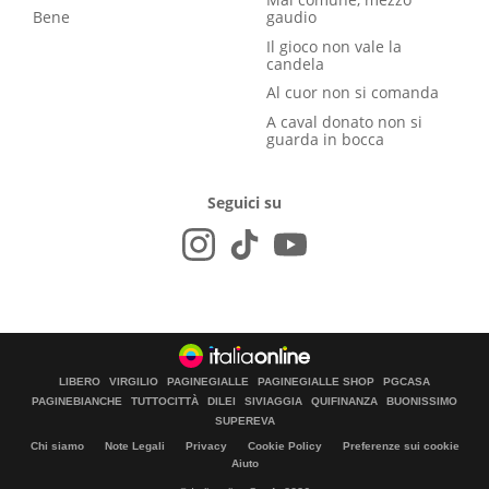
Bene
gaudio
Il gioco non vale la
candela
Al cuor non si comanda
A caval donato non si
guarda in bocca
Seguici su
LIBERO
VIRGILIO
PAGINEGIALLE
PAGINEGIALLE SHOP
PGCASA
PAGINEBIANCHE
TUTTOCITTÀ
DILEI
SIVIAGGIA
QUIFINANZA
BUONISSIMO
SUPEREVA
Chi siamo
Note Legali
Privacy
Cookie Policy
Preferenze sui cookie
Aiuto