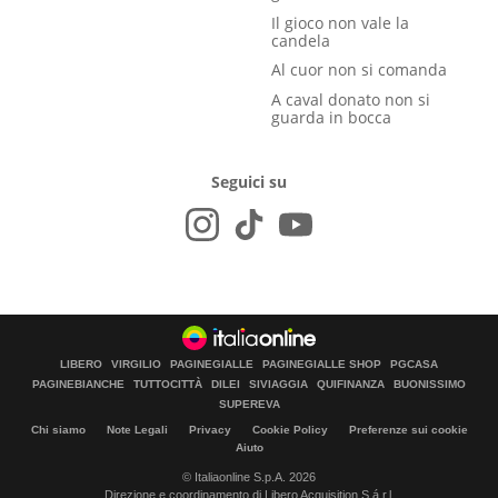
Il gioco non vale la
candela
Al cuor non si comanda
A caval donato non si
guarda in bocca
Seguici su
LIBERO
VIRGILIO
PAGINEGIALLE
PAGINEGIALLE SHOP
PGCASA
PAGINEBIANCHE
TUTTOCITTÀ
DILEI
SIVIAGGIA
QUIFINANZA
BUONISSIMO
SUPEREVA
Chi siamo
Note Legali
Privacy
Cookie Policy
Preferenze sui cookie
Aiuto
© Italiaonline S.p.A. 2026
Direzione e coordinamento di Libero Acquisition S.á r.l.