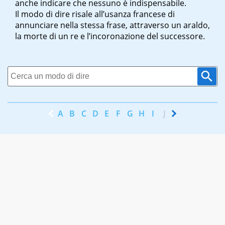
anche indicare che nessuno è indispensabile.
Il modo di dire risale all’usanza francese di
annunciare nella stessa frase, attraverso un araldo,
la morte di un re e l’incoronazione del successore.
A
B
C
D
E
F
G
H
I
J
K
L
M
N