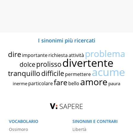
I sinonimi più ricercati
problema
dire
importante
richiesta
attività
divertente
prolisso
dolce
acume
tranquillo
difficile
permettere
amore
fare
particolare
bello
inerme
paura
SAPERE
VOCABOLARIO
SINONIMI E CONTRARI
Ossimoro
Libertà