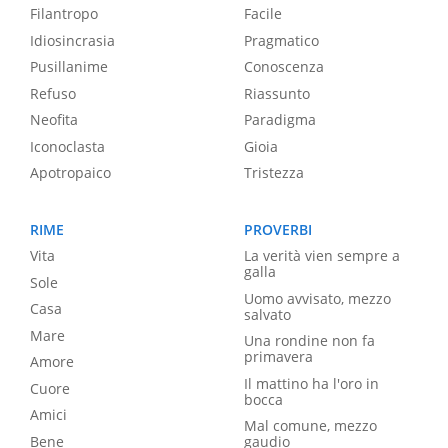
Filantropo
Facile
Idiosincrasia
Pragmatico
Pusillanime
Conoscenza
Refuso
Riassunto
Neofita
Paradigma
Iconoclasta
Gioia
Apotropaico
Tristezza
RIME
PROVERBI
Vita
La verità vien sempre a
galla
Sole
Uomo avvisato, mezzo
Casa
salvato
Mare
Una rondine non fa
primavera
Amore
Il mattino ha l'oro in
Cuore
bocca
Amici
Mal comune, mezzo
Bene
gaudio