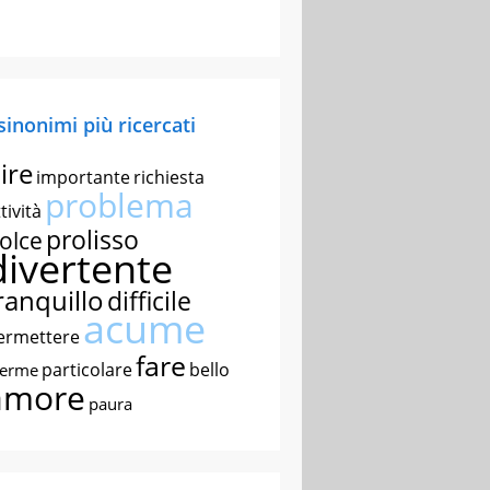
 sinonimi più ricercati
ire
importante
richiesta
problema
tività
prolisso
olce
divertente
ranquillo
difficile
acume
ermettere
fare
particolare
bello
nerme
amore
paura