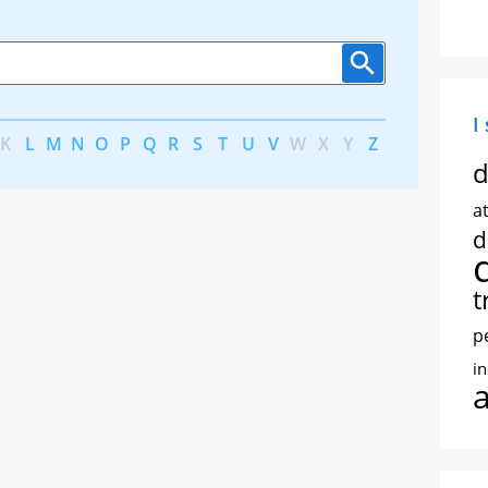
I
K
L
M
N
O
P
Q
R
S
T
U
V
W
X
Y
Z
d
at
d
t
p
i