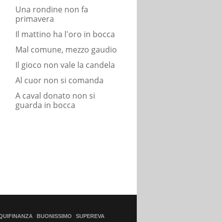
Una rondine non fa
primavera
Il mattino ha l'oro in bocca
Mal comune, mezzo gaudio
Il gioco non vale la candela
Al cuor non si comanda
A caval donato non si
guarda in bocca
QUIFINANZA
BUONISSIMO
SUPEREVA