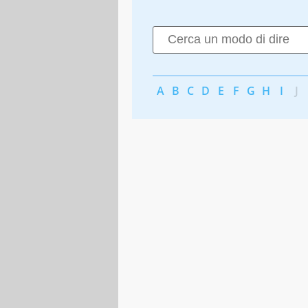
A
B
C
D
E
F
G
H
I
J