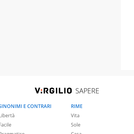
SAPERE
SINONIMI E CONTRARI
RIME
Libertà
Vita
Facile
Sole