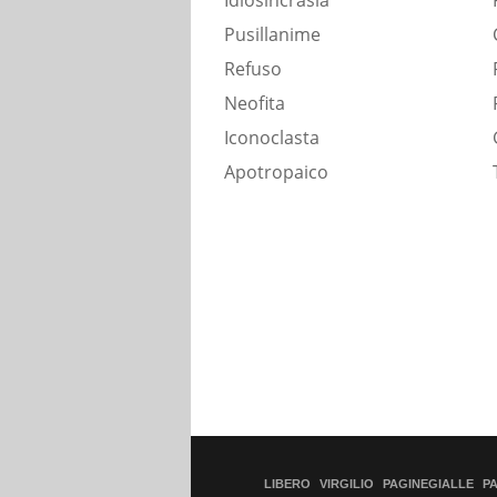
Idiosincrasia
Pusillanime
Refuso
Neofita
Iconoclasta
Apotropaico
LIBERO
VIRGILIO
PAGINEGIALLE
P