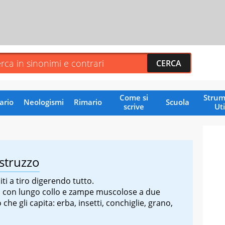
Come si
Strum
ario
Neologismi
Rimario
Scuola
scrive
Uti
struzzo
i a tiro digerendo tutto.
o con lungo collo e zampe muscolose a due
 che gli capita: erba, insetti, conchiglie, grano,