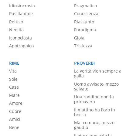
Idiosincrasia
Pragmatico
Pusillanime
Conoscenza
Refuso
Riassunto
Neofita
Paradigma
Iconoclasta
Gioia
Apotropaico
Tristezza
RIME
PROVERBI
Vita
La verità vien sempre a
galla
Sole
Uomo avvisato, mezzo
Casa
salvato
Mare
Una rondine non fa
primavera
Amore
Il mattino ha l'oro in
Cuore
bocca
Amici
Mal comune, mezzo
Bene
gaudio
Il gioco non vale la