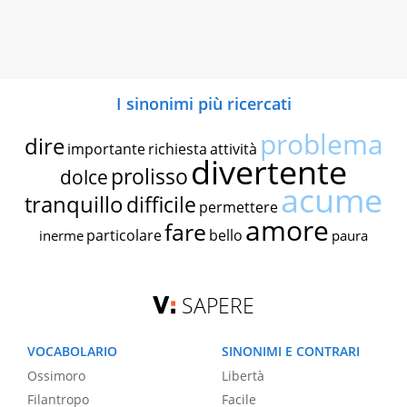
I sinonimi più ricercati
problema
dire
importante
richiesta
attività
divertente
prolisso
dolce
acume
tranquillo
difficile
permettere
amore
fare
particolare
bello
inerme
paura
SAPERE
VOCABOLARIO
SINONIMI E CONTRARI
Ossimoro
Libertà
Filantropo
Facile