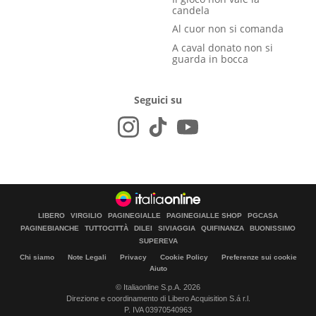
candela
Al cuor non si comanda
A caval donato non si
guarda in bocca
Seguici su
LIBERO
VIRGILIO
PAGINEGIALLE
PAGINEGIALLE SHOP
PGCASA
PAGINEBIANCHE
TUTTOCITTÀ
DILEI
SIVIAGGIA
QUIFINANZA
BUONISSIMO
SUPEREVA
Chi siamo
Note Legali
Privacy
Cookie Policy
Preferenze sui cookie
Aiuto
© Italiaonline S.p.A. 2026
Direzione e coordinamento di Libero Acquisition S.á r.l.
P. IVA 03970540963