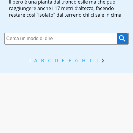
Il pero è una pianta dal tronco esile ma che può
raggiungere anche i 17 metri d’altezza, facendo
restare così “isolato” dal terreno chi ci sale in cima.
A
B
C
D
E
F
G
H
I
J
K
L
M
N