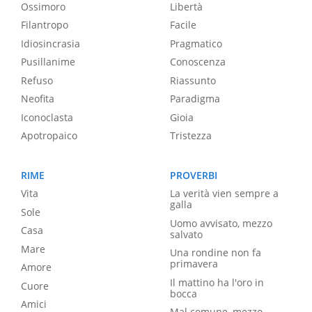
Ossimoro
Libertà
Filantropo
Facile
Idiosincrasia
Pragmatico
Pusillanime
Conoscenza
Refuso
Riassunto
Neofita
Paradigma
Iconoclasta
Gioia
Apotropaico
Tristezza
RIME
PROVERBI
Vita
La verità vien sempre a
galla
Sole
Uomo avvisato, mezzo
Casa
salvato
Mare
Una rondine non fa
primavera
Amore
Il mattino ha l'oro in
Cuore
bocca
Amici
Mal comune, mezzo