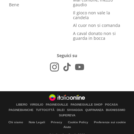
Bene
gaudio
Il gioco non vale la
candela
Al cuor non si comanda
A caval donato non si
guarda in bocca
Seguici su
LIBERO
VIRGILIO
PAGINEGIALLE
PAGINEGIALLE SHOP
PGCASA
PAGINEBIANCHE
TUTTOCITTÀ
DILEI
SIVIAGGIA
QUIFINANZA
BUONISSIMO
SUPEREVA
Chi siamo
Note Legali
Privacy
Cookie Policy
Preferenze sui cookie
Aiuto