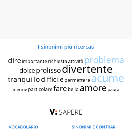
I sinonimi più ricercati
problema
dire
importante
richiesta
attività
divertente
prolisso
dolce
acume
tranquillo
difficile
permettere
amore
fare
particolare
bello
inerme
paura
SAPERE
VOCABOLARIO
SINONIMI E CONTRARI