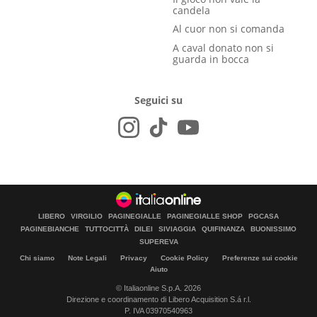
candela
Al cuor non si comanda
A caval donato non si
guarda in bocca
Seguici su
LIBERO
VIRGILIO
PAGINEGIALLE
PAGINEGIALLE SHOP
PGCASA
PAGINEBIANCHE
TUTTOCITTÀ
DILEI
SIVIAGGIA
QUIFINANZA
BUONISSIMO
SUPEREVA
Chi siamo
Note Legali
Privacy
Cookie Policy
Preferenze sui cookie
Aiuto
© Italiaonline S.p.A. 2026
Direzione e coordinamento di Libero Acquisition S.á r.l.
P. IVA 03970540963