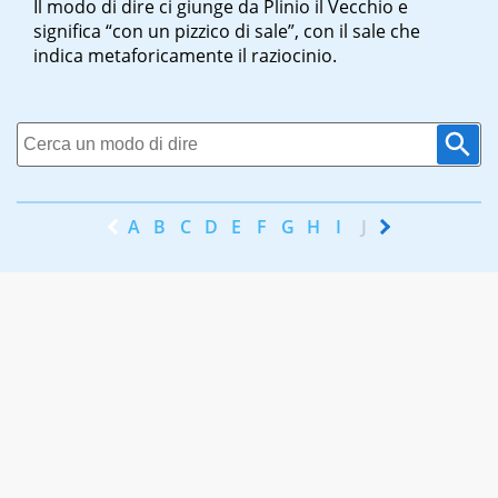
Il modo di dire ci giunge da Plinio il Vecchio e
significa “con un pizzico di sale”, con il sale che
indica metaforicamente il raziocinio.
A
B
C
D
E
F
G
H
I
J
K
L
M
N