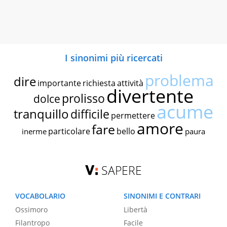
I sinonimi più ricercati
problema
dire
importante
richiesta
attività
divertente
prolisso
dolce
acume
tranquillo
difficile
permettere
amore
fare
particolare
bello
inerme
paura
SAPERE
VOCABOLARIO
SINONIMI E CONTRARI
Ossimoro
Libertà
Filantropo
Facile