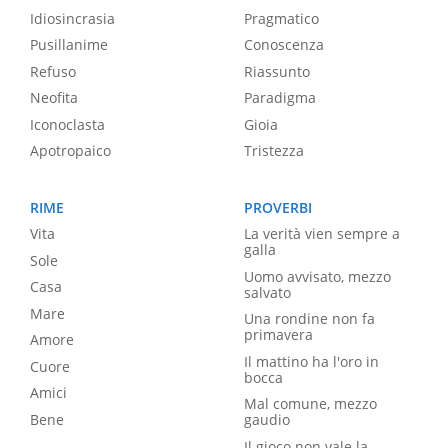
Idiosincrasia
Pragmatico
Pusillanime
Conoscenza
Refuso
Riassunto
Neofita
Paradigma
Iconoclasta
Gioia
Apotropaico
Tristezza
RIME
PROVERBI
Vita
La verità vien sempre a
galla
Sole
Uomo avvisato, mezzo
Casa
salvato
Mare
Una rondine non fa
primavera
Amore
Il mattino ha l'oro in
Cuore
bocca
Amici
Mal comune, mezzo
Bene
gaudio
Il gioco non vale la