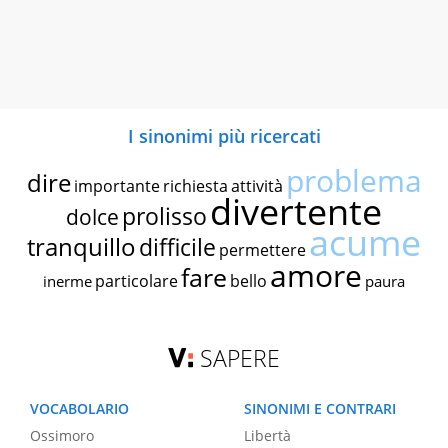
I sinonimi più ricercati
problema
dire
importante
richiesta
attività
divertente
prolisso
dolce
acume
tranquillo
difficile
permettere
amore
fare
particolare
bello
inerme
paura
SAPERE
VOCABOLARIO
SINONIMI E CONTRARI
Ossimoro
Libertà