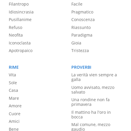
Filantropo
Facile
Idiosincrasia
Pragmatico
Pusillanime
Conoscenza
Refuso
Riassunto
Neofita
Paradigma
Iconoclasta
Gioia
Apotropaico
Tristezza
RIME
PROVERBI
Vita
La verità vien sempre a
galla
Sole
Uomo avvisato, mezzo
Casa
salvato
Mare
Una rondine non fa
primavera
Amore
Il mattino ha l'oro in
Cuore
bocca
Amici
Mal comune, mezzo
Bene
gaudio