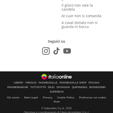
Il gioco non vale la
candela
Al cuor non si comanda
A caval donato non si
guarda in bocca
Seguici su
LIBERO
VIRGILIO
PAGINEGIALLE
PAGINEGIALLE SHOP
PGCASA
PAGINEBIANCHE
TUTTOCITTÀ
DILEI
SIVIAGGIA
QUIFINANZA
BUONISSIMO
SUPEREVA
Chi siamo
Note Legali
Privacy
Cookie Policy
Preferenze sui cookie
Aiuto
© Italiaonline S.p.A. 2026
Direzione e coordinamento di Libero Acquisition S.á r.l.