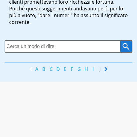
clienti promettevano loro ricchezza e fortuna.
Poiché questi suggerimenti andavano però per lo
più a vuoto, “dare i numeri” ha assunto il significato
corrente.
A
B
C
D
E
F
G
H
I
J
K
L
M
N