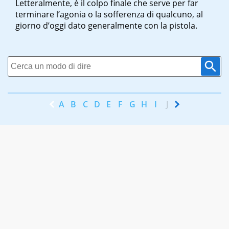
Letteralmente, è il colpo finale che serve per far
terminare l’agonia o la sofferenza di qualcuno, al
giorno d’oggi dato generalmente con la pistola.
A
B
C
D
E
F
G
H
I
J
K
L
M
N