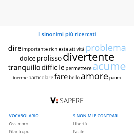
I sinonimi più ricercati
problema
dire
importante
richiesta
attività
divertente
prolisso
dolce
acume
tranquillo
difficile
permettere
amore
fare
particolare
bello
inerme
paura
SAPERE
VOCABOLARIO
SINONIMI E CONTRARI
Ossimoro
Libertà
Filantropo
Facile