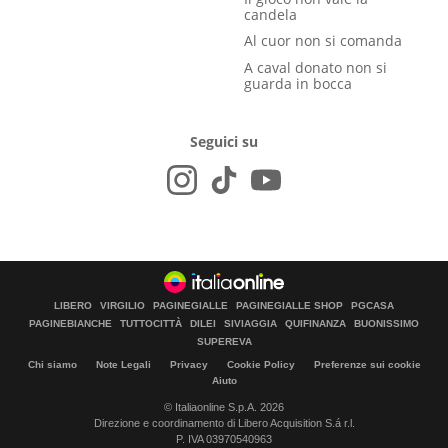
candela
Al cuor non si comanda
A caval donato non si
guarda in bocca
Seguici su
LIBERO
VIRGILIO
PAGINEGIALLE
PAGINEGIALLE SHOP
PGCASA
PAGINEBIANCHE
TUTTOCITTÀ
DILEI
SIVIAGGIA
QUIFINANZA
BUONISSIMO
SUPEREVA
Chi siamo
Note Legali
Privacy
Cookie Policy
Preferenze sui cookie
Aiuto
© Italiaonline S.p.A. 2026
Direzione e coordinamento di Libero Acquisition S.á r.l.
P. IVA 03970540963