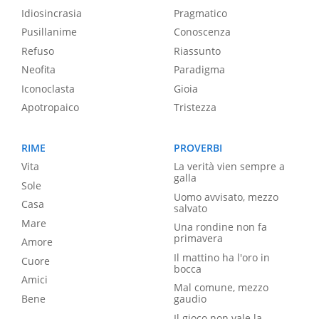
Idiosincrasia
Pragmatico
Pusillanime
Conoscenza
Refuso
Riassunto
Neofita
Paradigma
Iconoclasta
Gioia
Apotropaico
Tristezza
RIME
PROVERBI
Vita
La verità vien sempre a
galla
Sole
Uomo avvisato, mezzo
Casa
salvato
Mare
Una rondine non fa
primavera
Amore
Il mattino ha l'oro in
Cuore
bocca
Amici
Mal comune, mezzo
Bene
gaudio
Il gioco non vale la