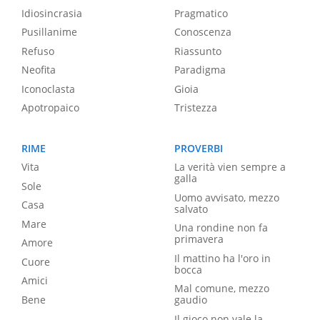
Idiosincrasia
Pragmatico
Pusillanime
Conoscenza
Refuso
Riassunto
Neofita
Paradigma
Iconoclasta
Gioia
Apotropaico
Tristezza
RIME
PROVERBI
Vita
La verità vien sempre a
galla
Sole
Uomo avvisato, mezzo
Casa
salvato
Mare
Una rondine non fa
primavera
Amore
Il mattino ha l'oro in
Cuore
bocca
Amici
Mal comune, mezzo
Bene
gaudio
Il gioco non vale la