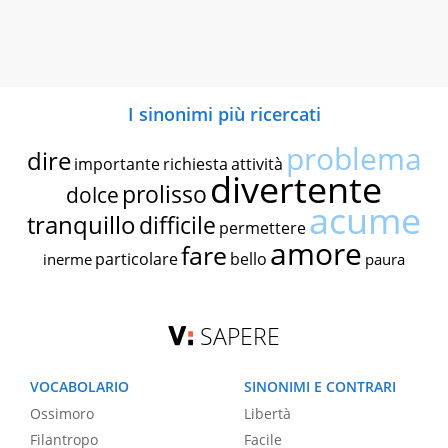
I sinonimi più ricercati
problema
dire
importante
richiesta
attività
divertente
prolisso
dolce
acume
tranquillo
difficile
permettere
amore
fare
particolare
bello
inerme
paura
SAPERE
VOCABOLARIO
SINONIMI E CONTRARI
Ossimoro
Libertà
Filantropo
Facile