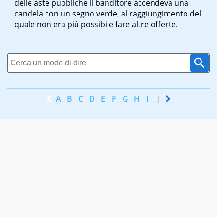
delle aste pubbliche il banditore accendeva una
candela con un segno verde, al raggiungimento del
quale non era più possibile fare altre offerte.
A
B
C
D
E
F
G
H
I
J
K
L
M
N