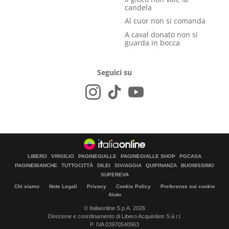
candela
Al cuor non si comanda
A caval donato non si
guarda in bocca
Seguici su
LIBERO
VIRGILIO
PAGINEGIALLE
PAGINEGIALLE SHOP
PGCASA
PAGINEBIANCHE
TUTTOCITTÀ
DILEI
SIVIAGGIA
QUIFINANZA
BUONISSIMO
SUPEREVA
Chi siamo
Note Legali
Privacy
Cookie Policy
Preferenze sui cookie
Aiuto
© Italiaonline S.p.A. 2026
Direzione e coordinamento di Libero Acquisition S.á r.l.
P. IVA 03970540963