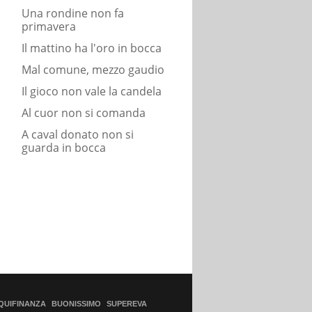
Una rondine non fa
primavera
Il mattino ha l'oro in bocca
Mal comune, mezzo gaudio
Il gioco non vale la candela
Al cuor non si comanda
A caval donato non si
guarda in bocca
QUIFINANZA
BUONISSIMO
SUPEREVA