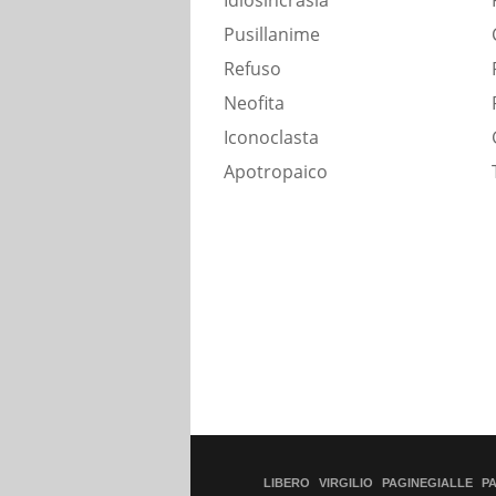
Idiosincrasia
Pusillanime
Refuso
Neofita
Iconoclasta
Apotropaico
LIBERO
VIRGILIO
PAGINEGIALLE
P