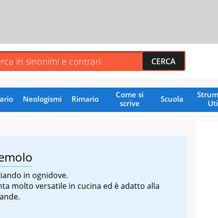
Come si
Strum
ario
Neologismi
Rimario
Scuola
scrive
Uti
zemolo
iando in ognidove.
nta molto versatile in cucina ed è adatto alla
vande.