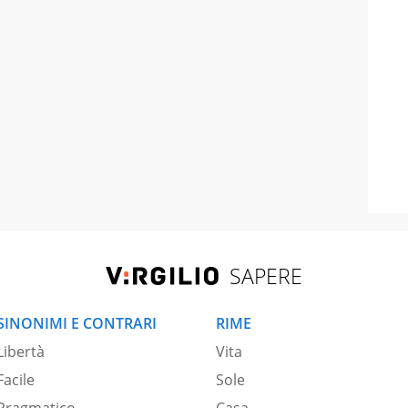
SAPERE
SINONIMI E CONTRARI
RIME
Libertà
Vita
Facile
Sole