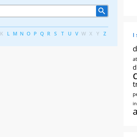
K
L
M
N
O
P
Q
R
S
T
U
V
W
X
Y
Z
I
d
at
d
t
p
i