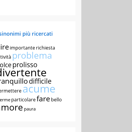
 sinonimi più ricercati
ire
importante
richiesta
problema
tività
prolisso
olce
divertente
ranquillo
difficile
acume
ermettere
fare
particolare
bello
nerme
amore
paura