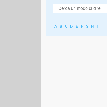
A
B
C
D
E
F
G
H
I
J