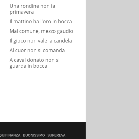
Una rondine non fa
primavera
Il mattino ha l'oro in bocca
Mal comune, mezzo gaudio
Il gioco non vale la candela
Al cuor non si comanda
A caval donato non si
guarda in bocca
QUIFINANZA
BUONISSIMO
SUPEREVA