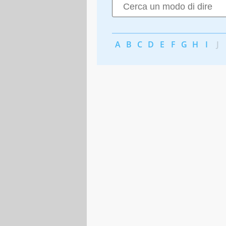
A
B
C
D
E
F
G
H
I
J