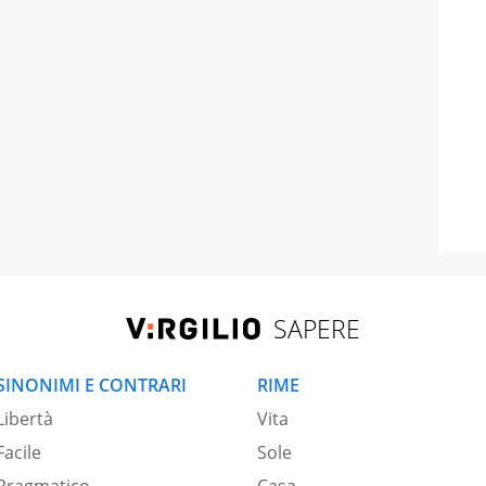
SAPERE
SINONIMI E CONTRARI
RIME
Libertà
Vita
Facile
Sole