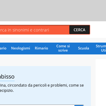
Come si
Strum
ario
Neologismi
Rimario
Scuola
scrive
Uti
'abisso
ina, circondato da pericoli e problemi, come se
ecipizio.