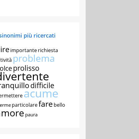
 sinonimi più ricercati
ire
importante
richiesta
problema
tività
prolisso
olce
divertente
ranquillo
difficile
acume
ermettere
fare
particolare
bello
nerme
amore
paura