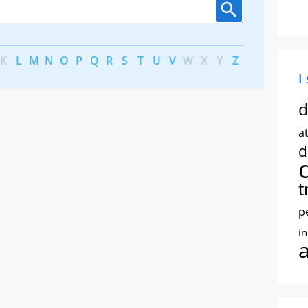
K
L
M
N
O
P
Q
R
S
T
U
V
W
X
Y
Z
I
d
at
d
t
p
i