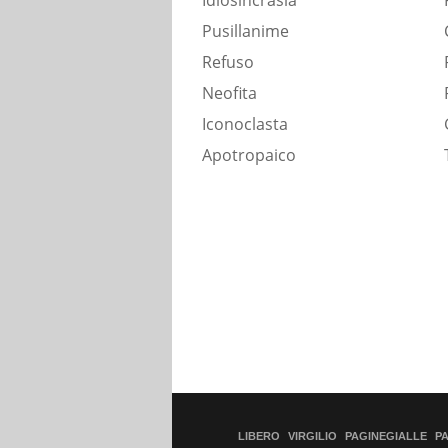
Idiosincrasia
Pusillanime
Refuso
Neofita
Iconoclasta
Apotropaico
LIBERO
VIRGILIO
PAGINEGIALLE
P