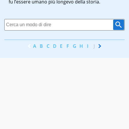
fu l’essere umano più longevo della storia.
A
B
C
D
E
F
G
H
I
J
K
L
M
N