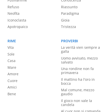
Pusillanime
Conoscenza
Refuso
Riassunto
Neofita
Paradigma
Iconoclasta
Gioia
Apotropaico
Tristezza
RIME
PROVERBI
Vita
La verità vien sempre a
galla
Sole
Uomo avvisato, mezzo
Casa
salvato
Mare
Una rondine non fa
primavera
Amore
Il mattino ha l'oro in
Cuore
bocca
Amici
Mal comune, mezzo
Bene
gaudio
Il gioco non vale la
candela
Al cuor non si comanda