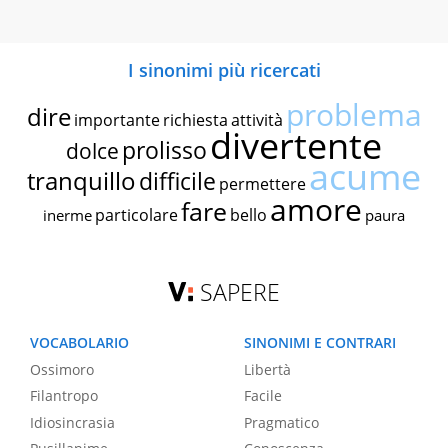
I sinonimi più ricercati
problema
dire
importante
richiesta
attività
divertente
prolisso
dolce
acume
tranquillo
difficile
permettere
amore
fare
particolare
bello
inerme
paura
SAPERE
VOCABOLARIO
SINONIMI E CONTRARI
Ossimoro
Libertà
Filantropo
Facile
Idiosincrasia
Pragmatico