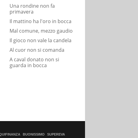
Una rondine non fa
primavera
Il mattino ha l'oro in bocca
Mal comune, mezzo gaudio
Il gioco non vale la candela
Al cuor non si comanda
A caval donato non si
guarda in bocca
QUIFINANZA
BUONISSIMO
SUPEREVA