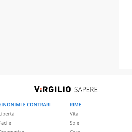
SAPERE
SINONIMI E CONTRARI
RIME
Libertà
Vita
Facile
Sole