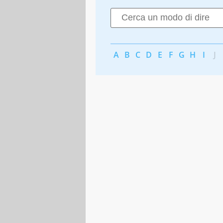
A
B
C
D
E
F
G
H
I
J