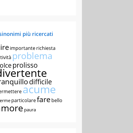
 sinonimi più ricercati
ire
importante
richiesta
problema
tività
prolisso
olce
divertente
ranquillo
difficile
acume
ermettere
fare
particolare
bello
nerme
amore
paura