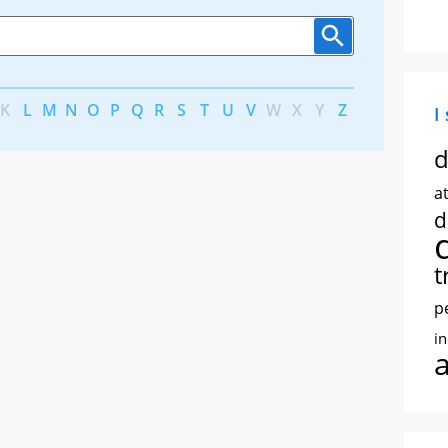
K
L
M
N
O
P
Q
R
S
T
U
V
W
X
Y
Z
I
d
at
d
t
p
i