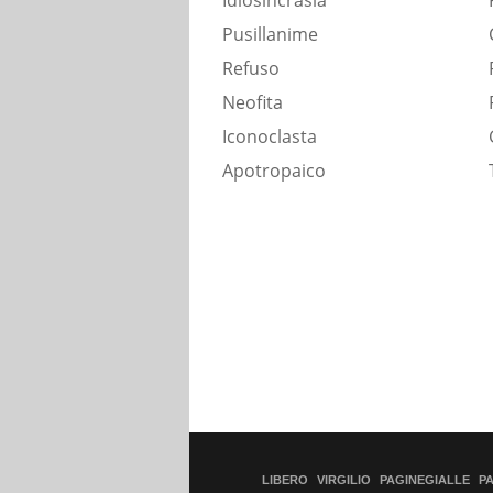
Idiosincrasia
Pusillanime
Refuso
Neofita
Iconoclasta
Apotropaico
LIBERO
VIRGILIO
PAGINEGIALLE
P