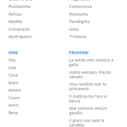
Pusillanime
Conoscenza
Refuso
Riassunto
Neofita
Paradigma
Iconoclasta
Gioia
Apotropaico
Tristezza
RIME
PROVERBI
Vita
La verità vien sempre a
galla
Sole
Uomo avvisato, mezzo
Casa
salvato
Mare
Una rondine non fa
primavera
Amore
Il mattino ha l'oro in
Cuore
bocca
Amici
Mal comune, mezzo
Bene
gaudio
Il gioco non vale la
candela