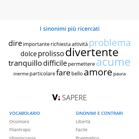
I sinonimi più ricercati
problema
dire
importante
richiesta
attività
divertente
prolisso
dolce
acume
tranquillo
difficile
permettere
amore
fare
particolare
bello
inerme
paura
SAPERE
VOCABOLARIO
SINONIMI E CONTRARI
Ossimoro
Libertà
Filantropo
Facile
Idiosincrasia
Pragmatico