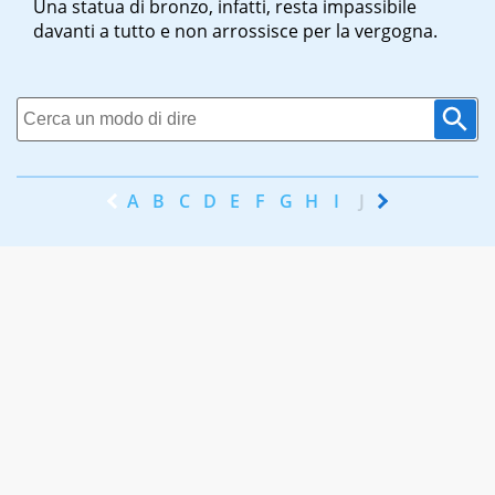
Una statua di bronzo, infatti, resta impassibile
davanti a tutto e non arrossisce per la vergogna.
A
B
C
D
E
F
G
H
I
J
K
L
M
N