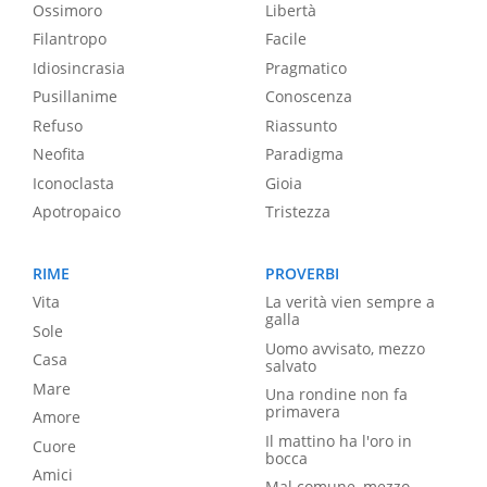
Ossimoro
Libertà
Filantropo
Facile
Idiosincrasia
Pragmatico
Pusillanime
Conoscenza
Refuso
Riassunto
Neofita
Paradigma
Iconoclasta
Gioia
Apotropaico
Tristezza
RIME
PROVERBI
Vita
La verità vien sempre a
galla
Sole
Uomo avvisato, mezzo
Casa
salvato
Mare
Una rondine non fa
primavera
Amore
Il mattino ha l'oro in
Cuore
bocca
Amici
Mal comune, mezzo