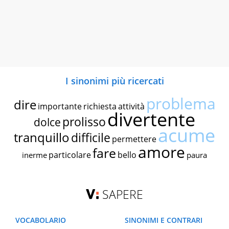
I sinonimi più ricercati
problema
dire
importante
richiesta
attività
divertente
prolisso
dolce
acume
tranquillo
difficile
permettere
amore
fare
particolare
bello
inerme
paura
SAPERE
VOCABOLARIO
SINONIMI E CONTRARI