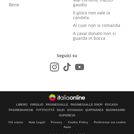
Bene
gaudio
Il gioco non vale la
candela
Al cuor non si comanda
A caval donato non si
guarda in bocca
Seguici su
LIBERO
VIRGILIO
PAGINEGIALLE
PAGINEGIALLE SHOP
PGCASA
PAGINEBIANCHE
TUTTOCITTÀ
DILEI
SIVIAGGIA
QUIFINANZA
BUONISSIMO
SUPEREVA
Chi siamo
Note Legali
Privacy
Cookie Policy
Preferenze sui cookie
Aiuto