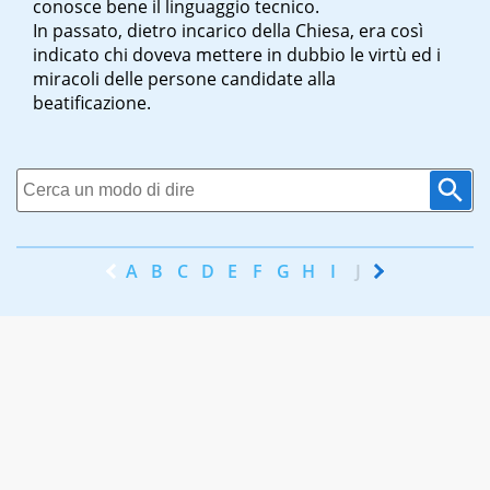
conosce bene il linguaggio tecnico.
In passato, dietro incarico della Chiesa, era così
indicato chi doveva mettere in dubbio le virtù ed i
miracoli delle persone candidate alla
beatificazione.
A
B
C
D
E
F
G
H
I
J
K
L
M
N