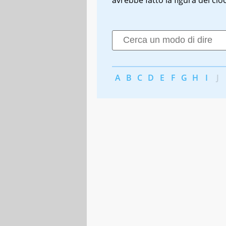
A
B
C
D
E
F
G
H
I
J