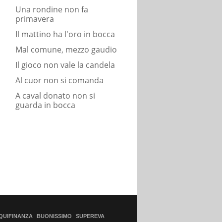
Una rondine non fa
primavera
Il mattino ha l'oro in bocca
Mal comune, mezzo gaudio
Il gioco non vale la candela
Al cuor non si comanda
A caval donato non si
guarda in bocca
QUIFINANZA
BUONISSIMO
SUPEREVA