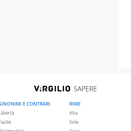
SAPERE
SINONIMI E CONTRARI
RIME
Libertà
Vita
Facile
Sole