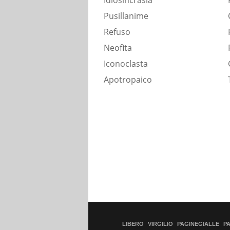
Idiosincrasia
Pusillanime
Refuso
Neofita
Iconoclasta
Apotropaico
LIBERO
VIRGILIO
PAGINEGIALLE
P