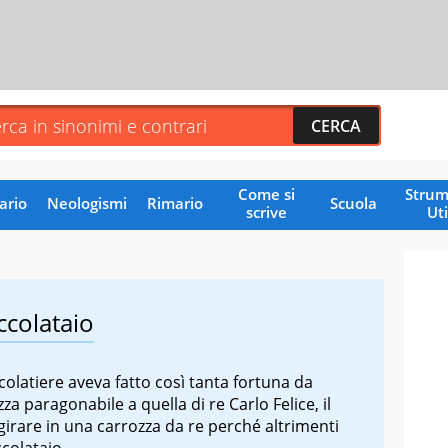
Come si
Strum
ario
Neologismi
Rimario
Scuola
scrive
Uti
occolataio
occolatiere aveva fatto così tanta fortuna da
a paragonabile a quella di re Carlo Felice, il
irare in una carrozza da re perché altrimenti
ccolataio.