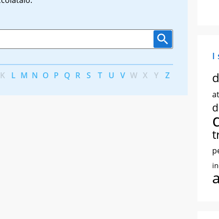
I
d
K
L
M
N
O
P
Q
R
S
T
U
V
W
X
Y
Z
at
d
t
p
i