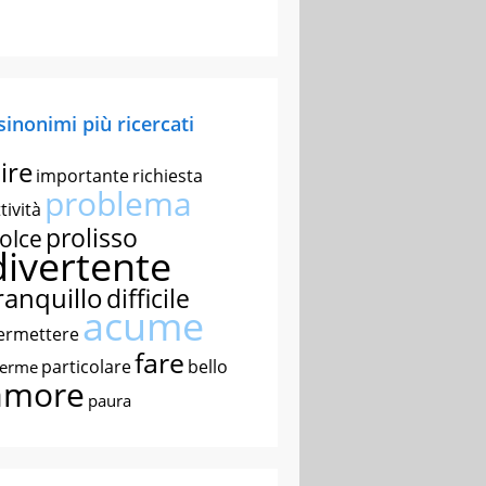
 sinonimi più ricercati
ire
importante
richiesta
problema
tività
prolisso
olce
divertente
ranquillo
difficile
acume
ermettere
fare
particolare
bello
nerme
amore
paura