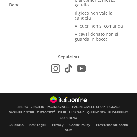
Bene
gaudio
Il gioco non vale la
candela
Al cuor non si comanda
A caval donato non si
guarda in bocca
Seguici su
LIBERO
VIRGILIO
PAGINEGIALLE
PAGINEGIALLE SHOP
PGCASA
PAGINEBIANCHE
TUTTOCITTÀ
DILEI
SIVIAGGIA
QUIFINANZA
BUONISSIMO
SUPEREVA
Chi siamo
Note Legali
Privacy
Cookie Policy
Preferenze sui cookie
Aiuto