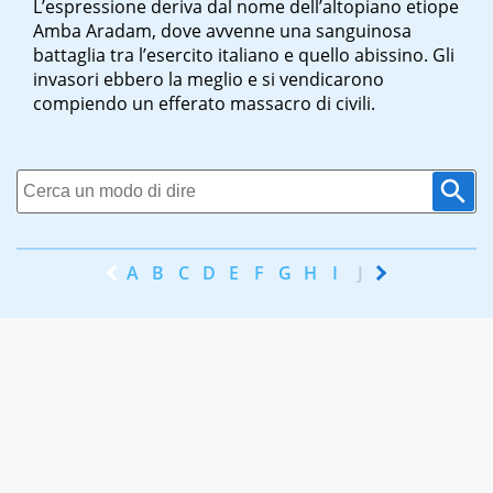
L’espressione deriva dal nome dell’altopiano etiope
Amba Aradam, dove avvenne una sanguinosa
battaglia tra l’esercito italiano e quello abissino. Gli
invasori ebbero la meglio e si vendicarono
compiendo un efferato massacro di civili.
A
B
C
D
E
F
G
H
I
J
K
L
M
N