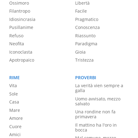
Ossimoro
Libertà
Filantropo
Facile
Idiosincrasia
Pragmatico
Pusillanime
Conoscenza
Refuso
Riassunto
Neofita
Paradigma
Iconoclasta
Gioia
Apotropaico
Tristezza
RIME
PROVERBI
Vita
La verità vien sempre a
galla
Sole
Uomo avvisato, mezzo
Casa
salvato
Mare
Una rondine non fa
primavera
Amore
Il mattino ha l'oro in
Cuore
bocca
Amici
Mal comune, mezzo