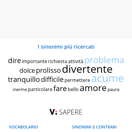
I sinonimi più ricercati
problema
dire
importante
richiesta
attività
divertente
prolisso
dolce
acume
tranquillo
difficile
permettere
amore
fare
particolare
bello
inerme
paura
SAPERE
VOCABOLARIO
SINONIMI E CONTRARI