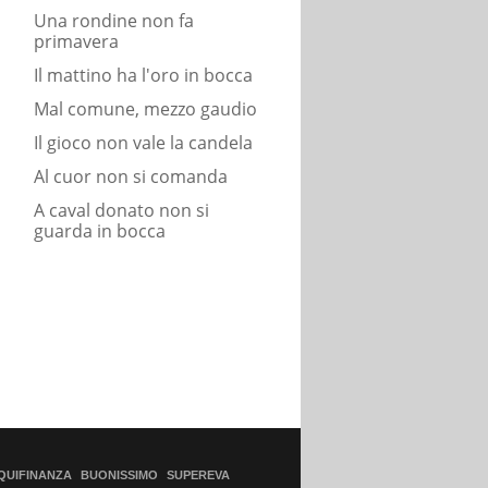
Una rondine non fa
primavera
Il mattino ha l'oro in bocca
Mal comune, mezzo gaudio
Il gioco non vale la candela
Al cuor non si comanda
A caval donato non si
guarda in bocca
QUIFINANZA
BUONISSIMO
SUPEREVA