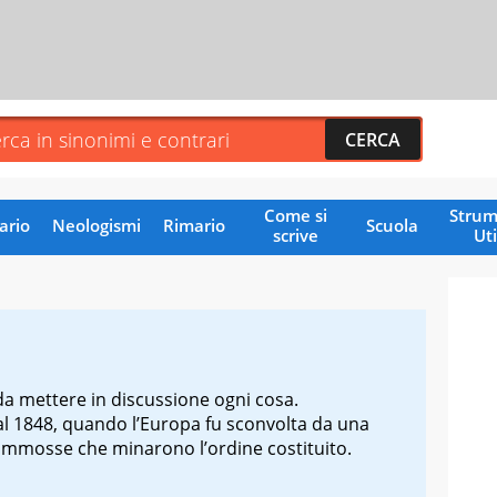
Come si
Strum
ario
Neologismi
Rimario
Scuola
scrive
Uti
da mettere in discussione ogni cosa.
 al 1848, quando l’Europa fu sconvolta da una
 sommosse che minarono l’ordine costituito.