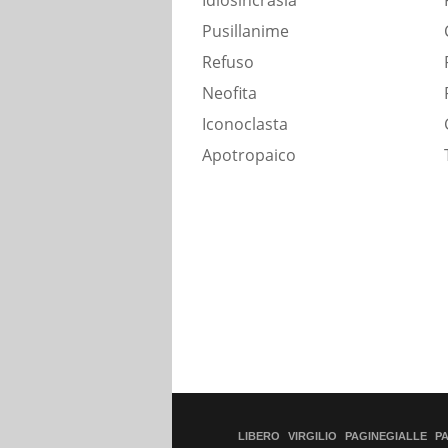
Idiosincrasia
Pusillanime
Refuso
Neofita
Iconoclasta
Apotropaico
LIBERO
VIRGILIO
PAGINEGIALLE
P