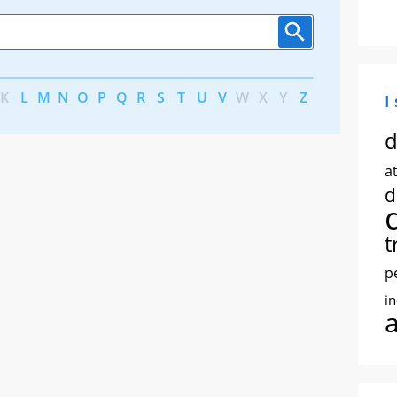
K
L
M
N
O
P
Q
R
S
T
U
V
W
X
Y
Z
I
d
at
d
t
p
i