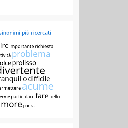
 sinonimi più ricercati
ire
importante
richiesta
problema
tività
prolisso
olce
divertente
ranquillo
difficile
acume
ermettere
fare
particolare
bello
nerme
amore
paura