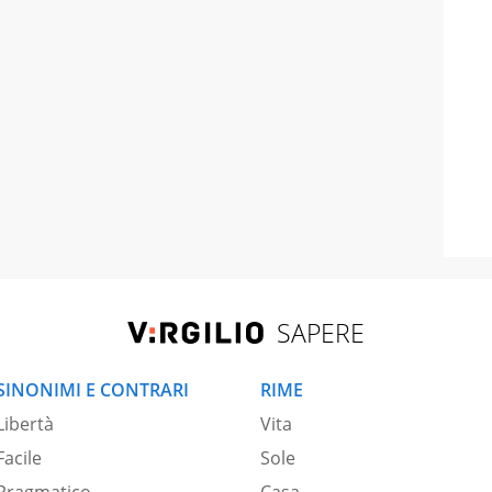
SAPERE
SINONIMI E CONTRARI
RIME
Libertà
Vita
Facile
Sole