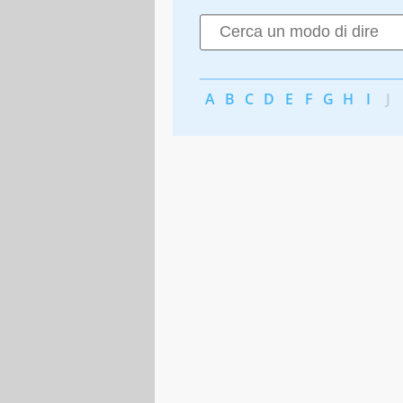
A
B
C
D
E
F
G
H
I
J