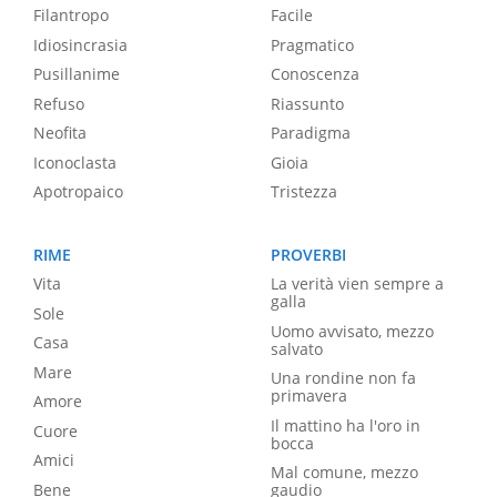
Filantropo
Facile
Idiosincrasia
Pragmatico
Pusillanime
Conoscenza
Refuso
Riassunto
Neofita
Paradigma
Iconoclasta
Gioia
Apotropaico
Tristezza
RIME
PROVERBI
Vita
La verità vien sempre a
galla
Sole
Uomo avvisato, mezzo
Casa
salvato
Mare
Una rondine non fa
primavera
Amore
Il mattino ha l'oro in
Cuore
bocca
Amici
Mal comune, mezzo
Bene
gaudio