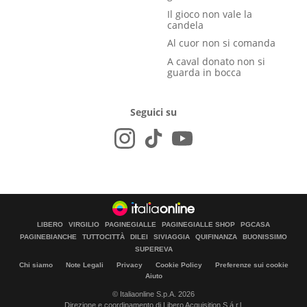
Il gioco non vale la
candela
Al cuor non si comanda
A caval donato non si
guarda in bocca
Seguici su
LIBERO
VIRGILIO
PAGINEGIALLE
PAGINEGIALLE SHOP
PGCASA
PAGINEBIANCHE
TUTTOCITTÀ
DILEI
SIVIAGGIA
QUIFINANZA
BUONISSIMO
SUPEREVA
Chi siamo
Note Legali
Privacy
Cookie Policy
Preferenze sui cookie
Aiuto
© Italiaonline S.p.A. 2026
Direzione e coordinamento di Libero Acquisition S.á r.l.