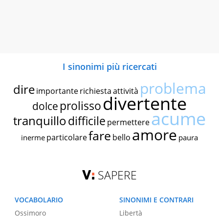
I sinonimi più ricercati
problema
dire
importante
richiesta
attività
divertente
prolisso
dolce
acume
tranquillo
difficile
permettere
amore
fare
particolare
bello
inerme
paura
SAPERE
VOCABOLARIO
SINONIMI E CONTRARI
Ossimoro
Libertà