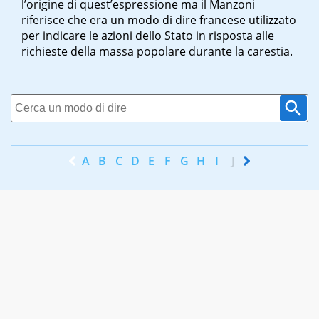
l’origine di quest’espressione ma il Manzoni
riferisce che era un modo di dire francese utilizzato
per indicare le azioni dello Stato in risposta alle
richieste della massa popolare durante la carestia.
A
B
C
D
E
F
G
H
I
J
K
L
M
N