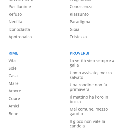
Pusillanime
Conoscenza
Refuso
Riassunto
Neofita
Paradigma
Iconoclasta
Gioia
Apotropaico
Tristezza
RIME
PROVERBI
Vita
La verità vien sempre a
galla
Sole
Uomo avvisato, mezzo
Casa
salvato
Mare
Una rondine non fa
primavera
Amore
Il mattino ha l'oro in
Cuore
bocca
Amici
Mal comune, mezzo
Bene
gaudio
Il gioco non vale la
candela