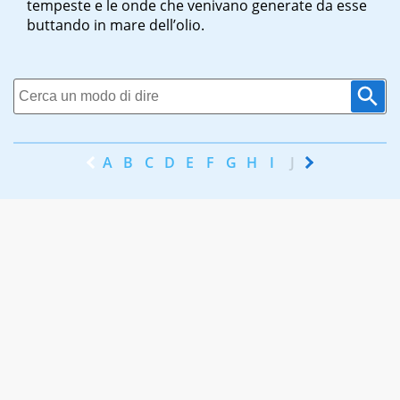
tempeste e le onde che venivano generate da esse
buttando in mare dell’olio.
A
B
C
D
E
F
G
H
I
J
K
L
M
N