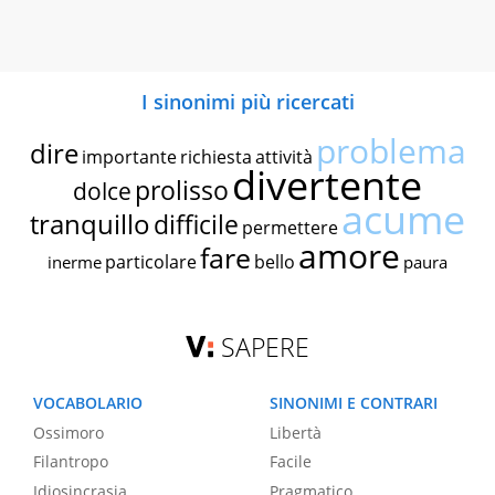
I sinonimi più ricercati
problema
dire
importante
richiesta
attività
divertente
prolisso
dolce
acume
tranquillo
difficile
permettere
amore
fare
particolare
bello
inerme
paura
SAPERE
VOCABOLARIO
SINONIMI E CONTRARI
Ossimoro
Libertà
Filantropo
Facile
Idiosincrasia
Pragmatico