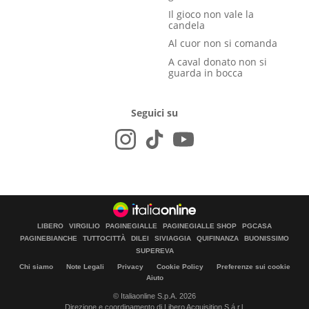
Il gioco non vale la
candela
Al cuor non si comanda
A caval donato non si
guarda in bocca
Seguici su
LIBERO
VIRGILIO
PAGINEGIALLE
PAGINEGIALLE SHOP
PGCASA
PAGINEBIANCHE
TUTTOCITTÀ
DILEI
SIVIAGGIA
QUIFINANZA
BUONISSIMO
SUPEREVA
Chi siamo
Note Legali
Privacy
Cookie Policy
Preferenze sui cookie
Aiuto
© Italiaonline S.p.A. 2026
Direzione e coordinamento di Libero Acquisition S.á r.l.