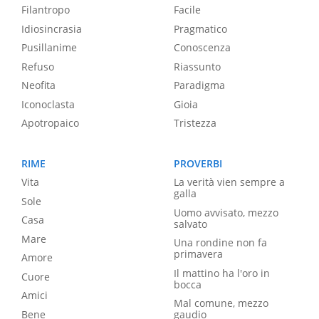
Filantropo
Facile
Idiosincrasia
Pragmatico
Pusillanime
Conoscenza
Refuso
Riassunto
Neofita
Paradigma
Iconoclasta
Gioia
Apotropaico
Tristezza
RIME
PROVERBI
Vita
La verità vien sempre a
galla
Sole
Uomo avvisato, mezzo
Casa
salvato
Mare
Una rondine non fa
primavera
Amore
Il mattino ha l'oro in
Cuore
bocca
Amici
Mal comune, mezzo
Bene
gaudio