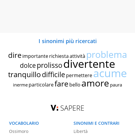
I sinonimi più ricercati
problema
dire
importante
richiesta
attività
divertente
prolisso
dolce
acume
tranquillo
difficile
permettere
amore
fare
particolare
bello
inerme
paura
SAPERE
VOCABOLARIO
SINONIMI E CONTRARI
Ossimoro
Libertà