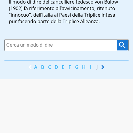
Il modo di dire del cancelliere tedesco von Bülow
(1902) fa riferimento all’avvicinamento, ritenuto
“innocuo”, dell’Italia ai Paesi della Triplice Intesa
pur facendo parte della Triplice Alleanza.
A
B
C
D
E
F
G
H
I
J
K
L
M
N