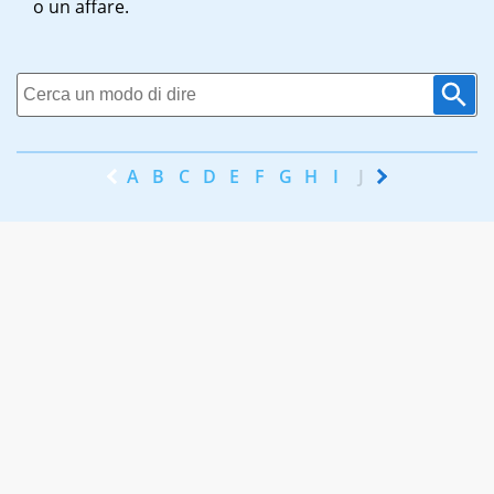
o un affare.
A
B
C
D
E
F
G
H
I
J
K
L
M
N