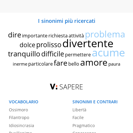
I sinonimi più ricercati
problema
dire
importante
richiesta
attività
divertente
prolisso
dolce
acume
tranquillo
difficile
permettere
amore
fare
particolare
bello
inerme
paura
SAPERE
VOCABOLARIO
SINONIMI E CONTRARI
Ossimoro
Libertà
Filantropo
Facile
Idiosincrasia
Pragmatico