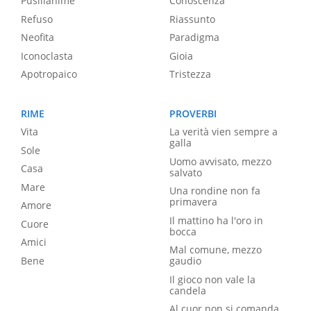
Pusillanime
Conoscenza
Refuso
Riassunto
Neofita
Paradigma
Iconoclasta
Gioia
Apotropaico
Tristezza
RIME
PROVERBI
Vita
La verità vien sempre a
galla
Sole
Uomo avvisato, mezzo
Casa
salvato
Mare
Una rondine non fa
primavera
Amore
Il mattino ha l'oro in
Cuore
bocca
Amici
Mal comune, mezzo
Bene
gaudio
Il gioco non vale la
candela
Al cuor non si comanda