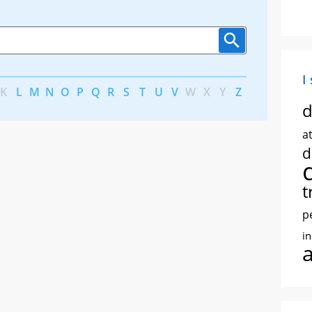
I
K
L
M
N
O
P
Q
R
S
T
U
V
W
X
Y
Z
d
at
d
t
p
i