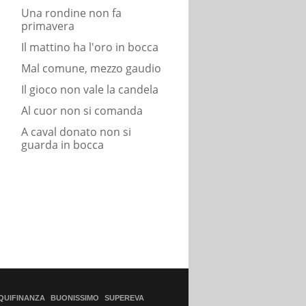
Una rondine non fa
primavera
Il mattino ha l'oro in bocca
Mal comune, mezzo gaudio
Il gioco non vale la candela
Al cuor non si comanda
A caval donato non si
guarda in bocca
QUIFINANZA
BUONISSIMO
SUPEREVA