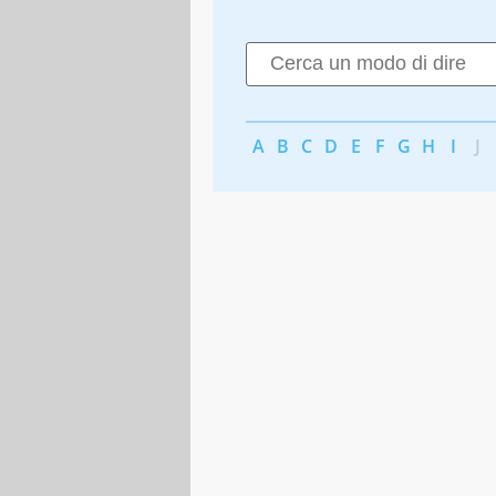
A
B
C
D
E
F
G
H
I
J