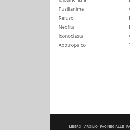
Idiosincrasia
Pusillanime
Refuso
Neofita
Iconoclasta
Apotropaico
LIBERO
VIRGILIO
PAGINEGIALLE
P