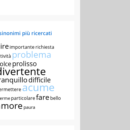
 sinonimi più ricercati
ire
importante
richiesta
problema
tività
prolisso
olce
divertente
ranquillo
difficile
acume
ermettere
fare
particolare
bello
nerme
amore
paura