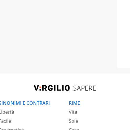
SAPERE
SINONIMI E CONTRARI
RIME
Libertà
Vita
Facile
Sole