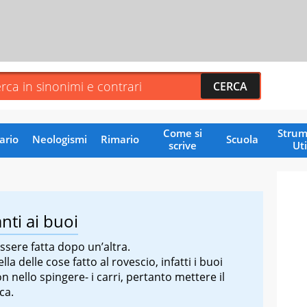
Come si
Strum
ario
Neologismi
Rimario
Scuola
scrive
Uti
nti ai buoi
sere fatta dopo un’altra.
 delle cose fatto al rovescio, infatti i buoi
on nello spingere- i carri, pertanto mettere il
ca.