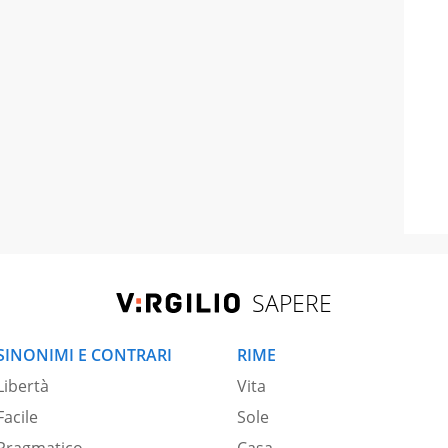
SAPERE
SINONIMI E CONTRARI
RIME
Libertà
Vita
Facile
Sole