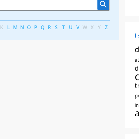
K
L
M
N
O
P
Q
R
S
T
U
V
W
X
Y
Z
I
d
at
d
t
p
i