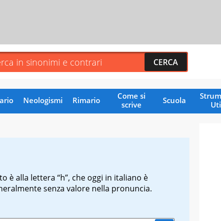
Come si
Strum
ario
Neologismi
Rimario
Scuola
scrive
Uti
o è alla lettera “h”, che oggi in italiano è
neralmente senza valore nella pronuncia.