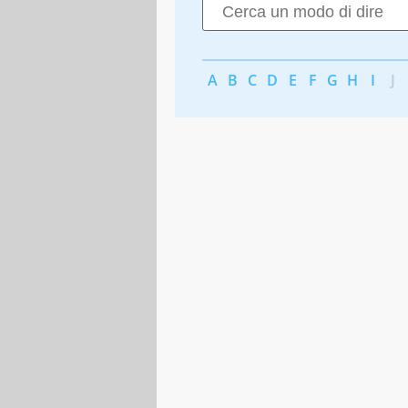
A
B
C
D
E
F
G
H
I
J