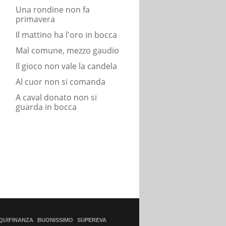
Una rondine non fa
primavera
Il mattino ha l'oro in bocca
Mal comune, mezzo gaudio
Il gioco non vale la candela
Al cuor non si comanda
A caval donato non si
guarda in bocca
QUIFINANZA
BUONISSIMO
SUPEREVA