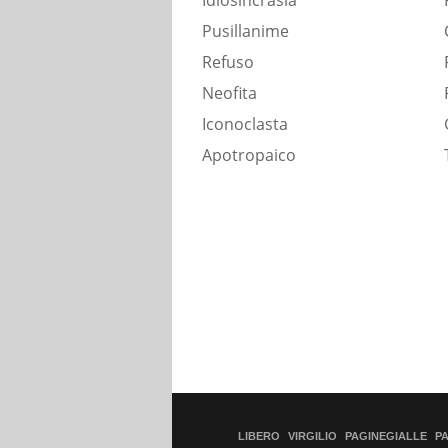
Idiosincrasia
Pusillanime
Refuso
Neofita
Iconoclasta
Apotropaico
LIBERO
VIRGILIO
PAGINEGIALLE
P