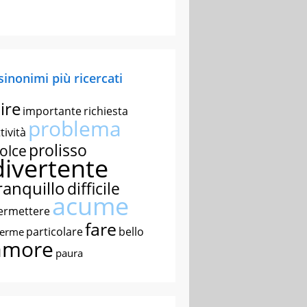
 sinonimi più ricercati
ire
importante
richiesta
problema
tività
prolisso
olce
divertente
ranquillo
difficile
acume
ermettere
fare
particolare
bello
nerme
amore
paura