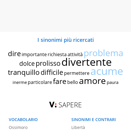
I sinonimi più ricercati
problema
dire
importante
richiesta
attività
divertente
prolisso
dolce
acume
tranquillo
difficile
permettere
amore
fare
particolare
bello
inerme
paura
SAPERE
VOCABOLARIO
SINONIMI E CONTRARI
Ossimoro
Libertà