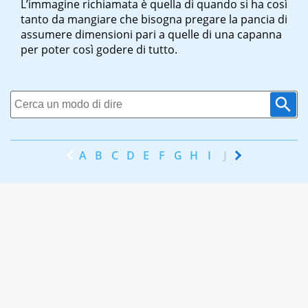
L’immagine richiamata è quella di quando si ha così
tanto da mangiare che bisogna pregare la pancia di
assumere dimensioni pari a quelle di una capanna
per poter così godere di tutto.
A
B
C
D
E
F
G
H
I
J
K
L
M
N