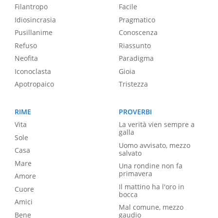
Filantropo
Facile
Idiosincrasia
Pragmatico
Pusillanime
Conoscenza
Refuso
Riassunto
Neofita
Paradigma
Iconoclasta
Gioia
Apotropaico
Tristezza
RIME
PROVERBI
Vita
La verità vien sempre a
galla
Sole
Uomo avvisato, mezzo
Casa
salvato
Mare
Una rondine non fa
primavera
Amore
Il mattino ha l'oro in
Cuore
bocca
Amici
Mal comune, mezzo
Bene
gaudio