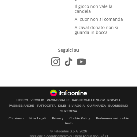
Il gioco non vale la
candela
Al cuor non si comanda
A caval donato non si
guarda in bocca
Seguici su
LIBERO
VIRGILIO
PAGINEGIALLE
PAGINEGIALLE SHOP
PGCASA
PAGINEBIANCHE
TUTTOCITTÀ
DILEI
SIVIAGGIA
QUIFINANZA
BUONISSIMO
SUPEREVA
Chi siamo
Note Legali
Privacy
Cookie Policy
Preferenze sui cookie
Aiuto
© Italiaonline S.p.A. 2026
Direzione e coordinamento di Libero Acquisition S.á r.l.