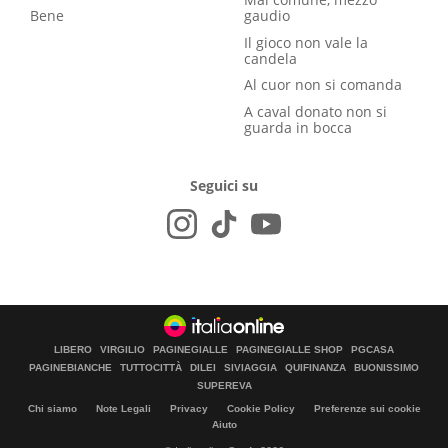
Bene
gaudio
Il gioco non vale la
candela
Al cuor non si comanda
A caval donato non si
guarda in bocca
Seguici su
LIBERO
VIRGILIO
PAGINEGIALLE
PAGINEGIALLE SHOP
PGCASA
PAGINEBIANCHE
TUTTOCITTÀ
DILEI
SIVIAGGIA
QUIFINANZA
BUONISSIMO
SUPEREVA
Chi siamo
Note Legali
Privacy
Cookie Policy
Preferenze sui cookie
Aiuto