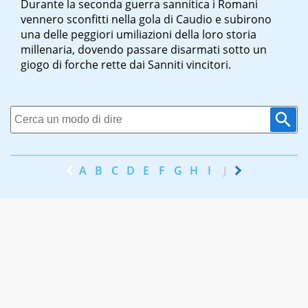
Durante la seconda guerra sannitica i Romani
vennero sconfitti nella gola di Caudio e subirono
una delle peggiori umiliazioni della loro storia
millenaria, dovendo passare disarmati sotto un
giogo di forche rette dai Sanniti vincitori.
A
B
C
D
E
F
G
H
I
J
K
L
M
N