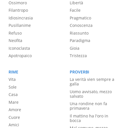
Ossimoro
Libertà
Filantropo
Facile
Idiosincrasia
Pragmatico
Pusillanime
Conoscenza
Refuso
Riassunto
Neofita
Paradigma
Iconoclasta
Gioia
Apotropaico
Tristezza
RIME
PROVERBI
Vita
La verità vien sempre a
galla
Sole
Uomo avvisato, mezzo
Casa
salvato
Mare
Una rondine non fa
primavera
Amore
Il mattino ha l'oro in
Cuore
bocca
Amici
Mal comune, mezzo