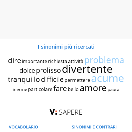
I sinonimi più ricercati
problema
dire
importante
richiesta
attività
divertente
prolisso
dolce
acume
tranquillo
difficile
permettere
amore
fare
particolare
bello
inerme
paura
SAPERE
VOCABOLARIO
SINONIMI E CONTRARI