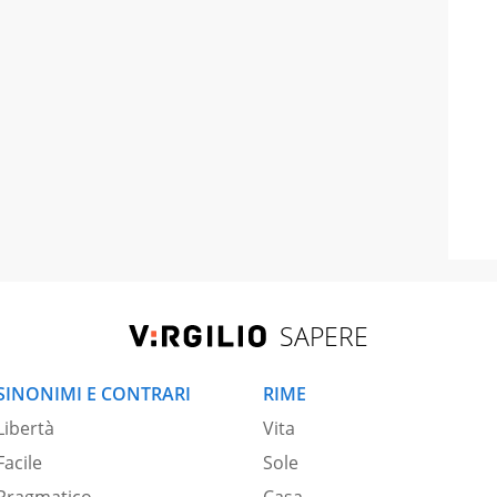
SAPERE
SINONIMI E CONTRARI
RIME
Libertà
Vita
Facile
Sole