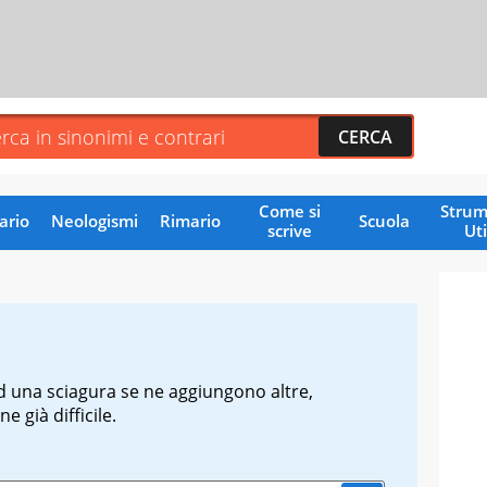
Come si
Strum
ario
Neologismi
Rimario
Scuola
scrive
Uti
 una sciagura se ne aggiungono altre,
 già difficile.