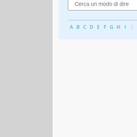
A
B
C
D
E
F
G
H
I
J