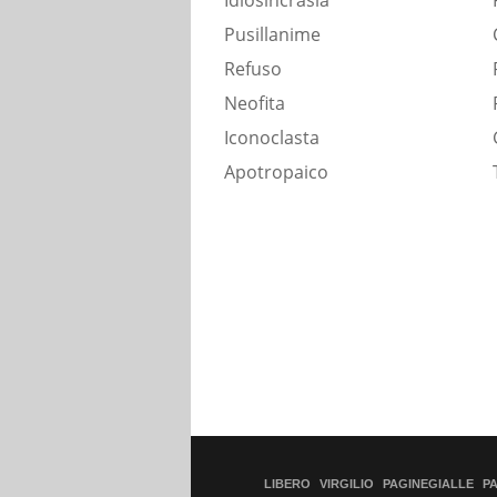
Idiosincrasia
Pusillanime
Refuso
Neofita
Iconoclasta
Apotropaico
LIBERO
VIRGILIO
PAGINEGIALLE
P