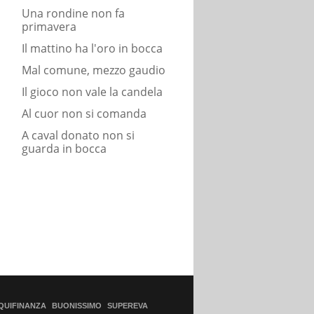
Una rondine non fa
primavera
Il mattino ha l'oro in bocca
Mal comune, mezzo gaudio
Il gioco non vale la candela
Al cuor non si comanda
A caval donato non si
guarda in bocca
QUIFINANZA
BUONISSIMO
SUPEREVA