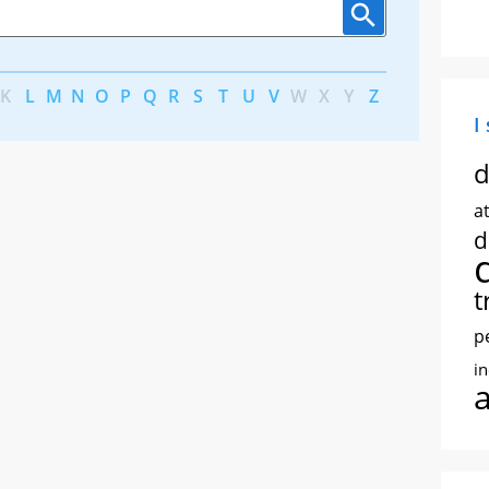
K
L
M
N
O
P
Q
R
S
T
U
V
W
X
Y
Z
I
d
at
d
t
p
i