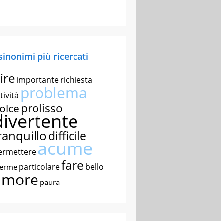
 sinonimi più ricercati
ire
importante
richiesta
problema
tività
prolisso
olce
divertente
ranquillo
difficile
acume
ermettere
fare
particolare
bello
nerme
amore
paura