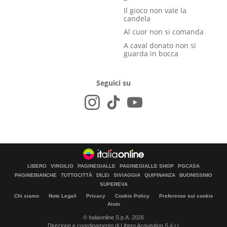
Il gioco non vale la
candela
Al cuor non si comanda
A caval donato non si
guarda in bocca
Seguici su
LIBERO
VIRGILIO
PAGINEGIALLE
PAGINEGIALLE SHOP
PGCASA
PAGINEBIANCHE
TUTTOCITTÀ
DILEI
SIVIAGGIA
QUIFINANZA
BUONISSIMO
SUPEREVA
Chi siamo
Note Legali
Privacy
Cookie Policy
Preferenze sui cookie
Aiuto
© Italiaonline S.p.A. 2026
Direzione e coordinamento di Libero Acquisition S.á r.l.