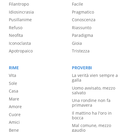
Filantropo
Facile
Idiosincrasia
Pragmatico
Pusillanime
Conoscenza
Refuso
Riassunto
Neofita
Paradigma
Iconoclasta
Gioia
Apotropaico
Tristezza
RIME
PROVERBI
Vita
La verità vien sempre a
galla
Sole
Uomo avvisato, mezzo
Casa
salvato
Mare
Una rondine non fa
primavera
Amore
Il mattino ha l'oro in
Cuore
bocca
Amici
Mal comune, mezzo
Bene
gaudio