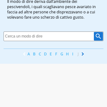
Il modo di dire deriva dall’ambiente dei
pescivendoli, i quali scagliavano pesce avariato in
faccia ad altre persone che disprezzavano o a cui
volevano fare uno scherzo di cattivo gusto.
A
B
C
D
E
F
G
H
I
J
K
L
M
N