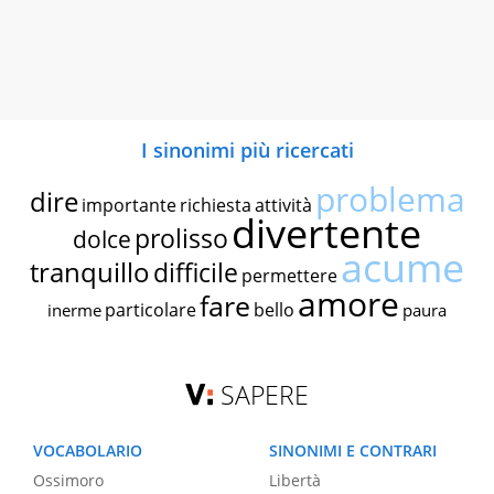
I sinonimi più ricercati
problema
dire
importante
richiesta
attività
divertente
prolisso
dolce
acume
tranquillo
difficile
permettere
amore
fare
particolare
bello
inerme
paura
SAPERE
VOCABOLARIO
SINONIMI E CONTRARI
Ossimoro
Libertà