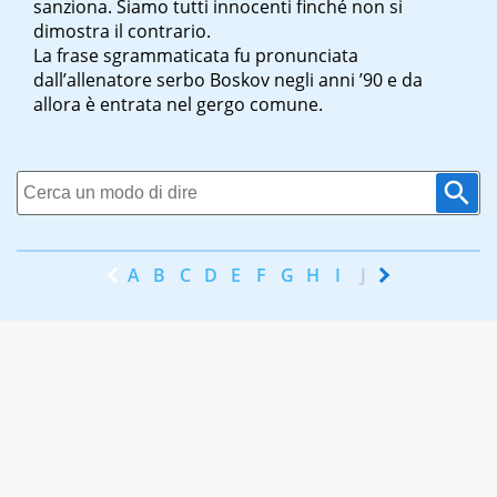
sanziona. Siamo tutti innocenti finché non si
dimostra il contrario.
La frase sgrammaticata fu pronunciata
dall’allenatore serbo Boskov negli anni ’90 e da
allora è entrata nel gergo comune.
A
B
C
D
E
F
G
H
I
J
K
L
M
N