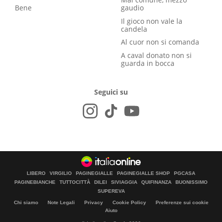
Bene
gaudio
Il gioco non vale la
candela
Al cuor non si comanda
A caval donato non si
guarda in bocca
Seguici su
LIBERO
VIRGILIO
PAGINEGIALLE
PAGINEGIALLE SHOP
PGCASA
PAGINEBIANCHE
TUTTOCITTÀ
DILEI
SIVIAGGIA
QUIFINANZA
BUONISSIMO
SUPEREVA
Chi siamo
Note Legali
Privacy
Cookie Policy
Preferenze sui cookie
Aiuto