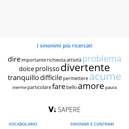
I sinonimi più ricercati
problema
dire
importante
richiesta
attività
divertente
prolisso
dolce
acume
tranquillo
difficile
permettere
amore
fare
particolare
bello
inerme
paura
SAPERE
VOCABOLARIO
SINONIMI E CONTRARI