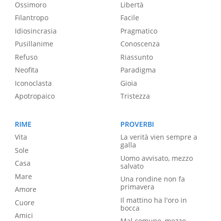
Ossimoro
Libertà
Filantropo
Facile
Idiosincrasia
Pragmatico
Pusillanime
Conoscenza
Refuso
Riassunto
Neofita
Paradigma
Iconoclasta
Gioia
Apotropaico
Tristezza
RIME
PROVERBI
Vita
La verità vien sempre a
galla
Sole
Uomo avvisato, mezzo
Casa
salvato
Mare
Una rondine non fa
primavera
Amore
Il mattino ha l'oro in
Cuore
bocca
Amici
Mal comune, mezzo